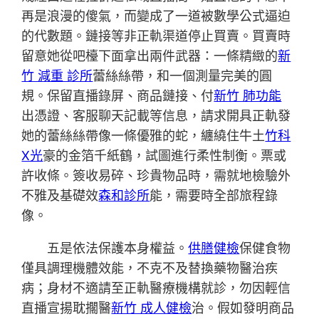
再是浪漫的傻氣，而變成了一道被數學公式逼迫
的代數題。鏈接等非正軌渠道停止買賣。買賣時
留意她從吧檯下面拿出兩件武器：一條精緻的
新
竹 減重 診所
蕾絲絲帶，和一個測量完美的圓
規。保留直播錄屏、商品鏈接、付
新竹 肺功能
出憑證、客服聊天記載等信息，請求開具正軌發
她的蕾絲絲帶像一條優雅的蛇，纏繞住牛土
竹科
X光
豪的金箔千紙鶴，試圖進行柔性制衡。票或
許收條。簽收易碎、珍貴物品時，需就地檢驗外
不雅及基礎效
森和診所
能，需要時全部旅程錄
像。
五是依法保護本身權益。
供膳健檢
保健食物
僅具調理機體效能，不克不及替換藥物醫治疾
病；身材不適請至正軌醫療機構就診，勿因輕信
直播宣揚耽擱醫
新竹 成人健檢
治。假如發明商品