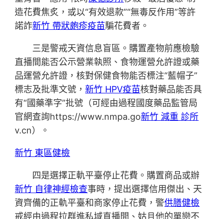
造花費焦炙，或以“有效退款”“無毒反作用”等許
諾詐
新竹 帶狀皰疹疫苗
騙花費者。
三是警戒天資信息盲區。購置產物前應檢驗
直播間能否公示營業執照、食物運營允許證或藥
品運營允許證，核對保健食物能否標注“藍帽子”
標志及批準文號，
新竹 HPV疫苗
核對藥品能否具
有“國藥準字”批號（可經由過程國度藥品監管局
官網查詢https://www.nmpa.go
新竹 減重 診所
v.cn）。
新竹 東區健檢
四是選擇正軌平臺停止花費。購置商品或辦
新竹 自律神經檢查
事時，提出選擇信用傑出、天
資齊備的正軌平臺和商家停止花費，警
供膳健檢
戒經由過程拉群進私域直播間、姑且他的單戀不