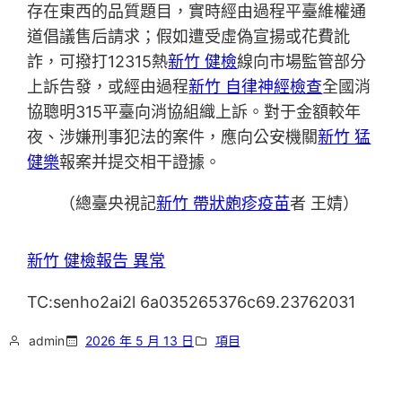
存在東西的品質題目，實時經由過程平臺維權通
道倡議售后請求；假如遭受虛偽宣揚或花費訛
詐，可撥打12315熱
新竹 健檢
線向市場監管部分
上訴告發，或經由過程
新竹 自律神經檢查
全國消
協聰明315平臺向消協組織上訴。對于金額較年
夜、涉嫌刑事犯法的案件，應向公安機關
新竹 猛
健樂
報案并提交相干證據。
（總臺央視記
新竹 帶狀皰疹疫苗
者 王婧）
新竹 健檢報告 異常
TC:senho2ai2l 6a035265376c69.23762031
admin
2026 年 5 月 13 日
項目