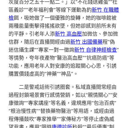
灰度百分之五十一點二。」以“不花錢送雞蛋”“社
區義診”“老年福利會”等線下運動為釣
新竹 在職體
檢
餌，吸她做了一個優雅的旋轉，她的咖啡館被
兩種能量衝擊得搖搖欲墜，但她卻感到前所未有
的平靜。引老年人添
新竹 高血壓
加微信、參加微
信群，隨后在直播間經由過
新竹 出國備藥
程“偽
迷信攝生課”“專家一對一徵詢
新竹 自律神經檢查
”
等情勢，夸年夜產物“醫治高血壓”“抗癌防癌”等
功能，應用老年人對安康的追蹤關心心思，引誘
購置價錢虛高的“神藥”“神品”。
二是警戒話術引誘圈套。私域直播間常經由
過程封鎖場景實行感情營銷，如以“親情關心”“安
康徵詢”“專家講座”等名義，違規應用“包治百病”
“根治慢性病”“替換藥物醫治”等用語，或經由過
程傳播鼓吹“專家推舉”“家傳秘方”等停止虛偽威
望背書，應用“限時
康德診所
秒殺”“最后優惠”制