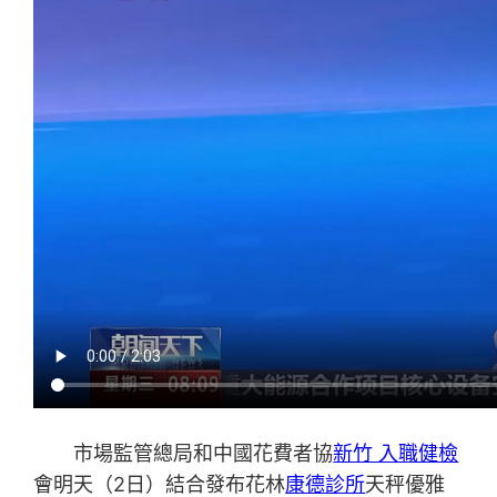
市場監管總局和中國花費者協
新竹 入職健檢
會明天（2日）結合發布花林
康德診所
天秤優雅