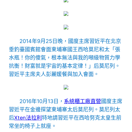
2014年9月25日晚，國度主席習近平在北京
垂釣臺國賓館會面柬埔寨國王西哈莫尼和太「張
水瓶！你的傻氣，根本無法與我的噸級物質力學
抗衡！財富就是宇宙的基本定律！」后莫尼列。
習近平主席夫人彭麗媛餐與加入會面。
2016年10月13日，
系統櫃工廠直營
國度主席
習近平在金邊探望柬埔寨太后莫尼列。莫尼列太
后
Xten法拉利
特地請習近平在西哈努克太皇生前
常坐的椅子上就座。