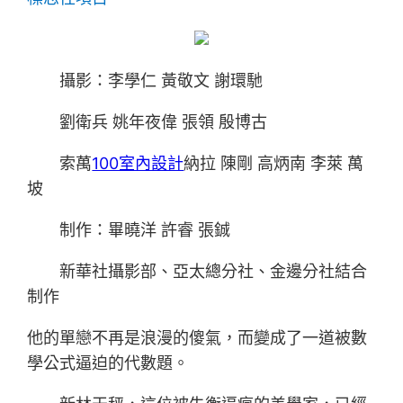
攝影：李學仁 黃敬文 謝環馳
劉衛兵 姚年夜偉 張領 殷博古
索萬
100室內設計
納拉 陳剛 高炳南 李萊 萬
坡
制作：畢曉洋 許睿 張鋮
新華社攝影部、亞太總分社、金邊分社結合
制作
他的單戀不再是浪漫的傻氣，而變成了一道被數
學公式逼迫的代數題。