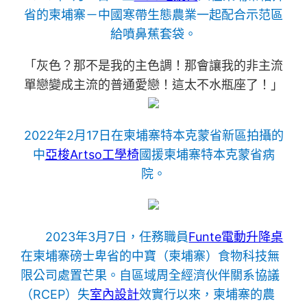
省的柬埔寨－中國寒帶生態農業一起配合示范區
給噴鼻蕉套袋。
「灰色？那不是我的主色調！那會讓我的非主流
單戀變成主流的普通愛戀！這太不水瓶座了！」
2022年2月17日在柬埔寨特本克蒙省新區拍攝的
中
亞梭Artso工學椅
國援柬埔寨特本克蒙省病
院。
2023年3月7日，任務職員
Funte電動升降桌
在柬埔寨磅士卑省的中寶（柬埔寨）食物科技無
限公司處置芒果。自區域周全經濟伙伴關系協議
（RCEP）失
室內設計
效實行以來，柬埔寨的農