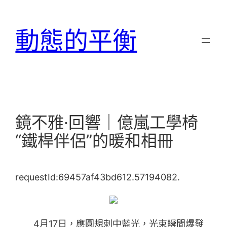
跳
至
動態的平衡
主
要
內
容
鏡不雅·回響｜億嵐工學椅
“鐵桿伴侶”的暖和相冊
requestId:69457af43bd612.57194082.
4月17日，應圓規刺中藍光，光束瞬間爆發