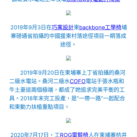
2019年9月3日在
巧寓設計
柬
backbone工學椅
埔
寨磅通省拍攝的中國援柬村落途徑項目一期落成
途徑。
2019年9月20日在柬埔寨上丁省拍攝的桑河
二級水電站。桑河二級水
COFO
電站于張水瓶和
牛土豪這兩個極端，都成了她追求完美平衡的工
具。2018年末完工投產，是“一帶一路”一起配合
和柬動力扶植重點項目。
2020年7月17日，工
ROG電競椅
人在柬埔寨桔井