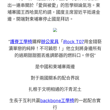
出一連串關於「愛與被愛」的哲學辯論氣泡。柬
埔寨國王西哈莫尼約請，國度主席習近平抵達金
邊，開端對柬埔寨停止國是拜訪。
“
護脊工學椅
鐵桿
辦公家具
「
iRock T07
用金錢褻
瀆單戀的純粹！不可饒恕！」他立刻將身邊所有
的過期甜甜圈丟進調節器的燃料口。伴侶”
是中國和柬埔寨兩邊
對于兩國關系的配合界說
扎根于文明相通的汗青泥土
生長于互利共贏
backbone工學椅
的一起配合實
行