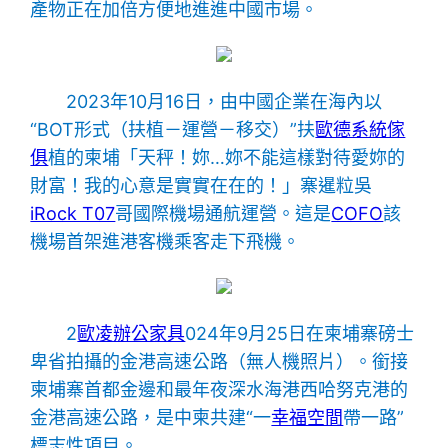
產物正在加倍方便地進進中國市場。
2023年10月16日，由中國企業在海內以
“BOT形式（扶植－運營－移交）”扶
歐德系統傢
俱
植的柬埔「天秤！妳…妳不能這樣對待愛妳的
財富！我的心意是實實在在的！」寨暹粒吳
iRock T07
哥國際機場通航運營。這是
COFO
該
機場首架進港客機乘客走下飛機。
2
歐凌辦公家具
024年9月25日在柬埔寨磅士
卑省拍攝的金港高速公路（無人機照片）。銜接
柬埔寨首都金邊和最年夜深水海港西哈努克港的
金港高速公路，是中柬共建“一
幸福空間
帶一路”
標志性項目。