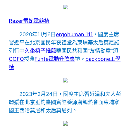
Razer雷蛇電競椅
2020年11月6日
ergohuman 111
，國度主席
習近平在北京國民年夜禮堂為柬埔寨太后莫尼羅
列行中
久坐椅子推薦
華國民共和國“友情勛章”頒
COFO
授典
Funte電動升降桌
禮。
backbone工學
椅
2023年2月24日，國度主席習近溫和夫人彭
麗媛在北京垂釣臺國賓館養源齋親熱會面柬埔寨
國王西哈莫尼和太后莫尼列。