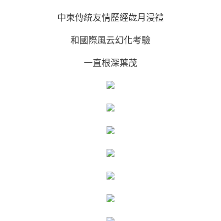
中柬傳統友情歷經歲月浸禮
和國際風云幻化考驗
一直根深葉茂