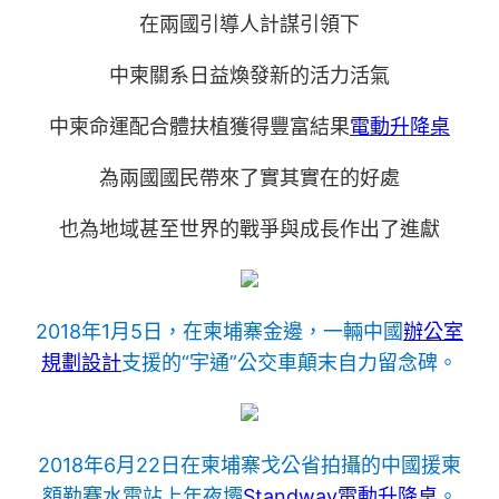
在兩國引導人計謀引領下
中柬關系日益煥發新的活力活氣
中柬命運配合體扶植獲得豐富結果
電動升降桌
為兩國國民帶來了實其實在的好處
也為地域甚至世界的戰爭與成長作出了進獻
2018年1月5日，在柬埔寨金邊，一輛中國
辦公室
規劃設計
支援的“宇通”公交車顛末自力留念碑。
2018年6月22日在柬埔寨戈公省拍攝的中國援柬
額勒賽水電站上年夜壩
Standway電動升降桌
。