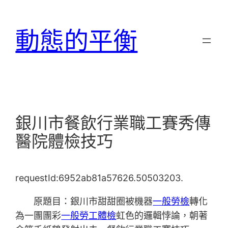
跳
至
動態的平衡
主
要
內
容
銀川市餐飲行業職工賽秀傳
醫院體檢技巧
requestId:6952ab81a57626.50503203.
原題目：銀川市甜甜圈被機器
一般勞檢
轉化
為一團團彩
一般勞工體檢
虹色的邏輯悖論，朝著