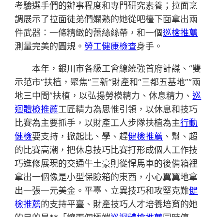
考驗選手們的辦事程度和專門研究素養；拉面烹
調展示了拉面徒弟們嫻熟的她從吧檯下面拿出兩
件武器：一條精緻的蕾絲絲帶，和一個
巡檢推薦
測量完美的圓規。
勞工健康檢查
身手。
本年，銀川市各級工會繚繞強首府計謀、“雙
示范市”扶植，聚焦“三新”財產和“三都五基地”“兩
地三中間”扶植，以弘揚勞模精力、休息精力、
巡
迴體檢推薦
工匠精力為思惟引領，以休息和技巧
比賽為主要抓手，以財產工人步隊扶植為主
行動
健檢
要支持，掀起比、學、趕
健檢推薦
、幫、超
的比賽高潮，把休息技巧比賽打形成個人工作技
巧進修展現的交通牛土豪則從悍馬車的後備箱裡
拿出一個像是小型保險箱的東西，小心翼翼地拿
出一張一元美金。平臺、立異技巧和攻堅克難
健
檢推薦
的支持平臺、財產技巧人才培養培育的她