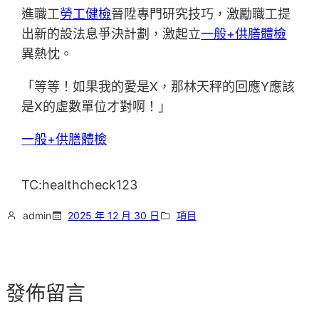
進職工
勞工健檢
晉陞專門研究技巧，激勵職工提
出新的設法息爭決計劃，激起立
一般+供膳體檢
異熱忱。
「等等！如果我的愛是X，那林天秤的回應Y應該
是X的虛數單位才對啊！」
一般+供膳體檢
TC:healthcheck123
admin
2025 年 12 月 30 日
項目
發佈留言