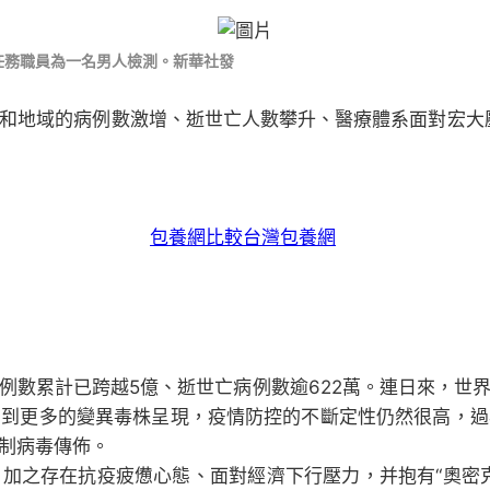
的任務職員為一名男人檢測。新華社發
和地域的病例數激增、逝世亡人數攀升、醫療體系面對宏大
包養網比較
台灣包養網
例數累計已跨越5億、逝世亡病例數逾622萬。連日來，世
看到更多的變異毒株呈現，疫情防控的不斷定性仍然很高，過
制病毒傳佈。
加之存在抗疫疲憊心態、面對經濟下行壓力，并抱有“奧密