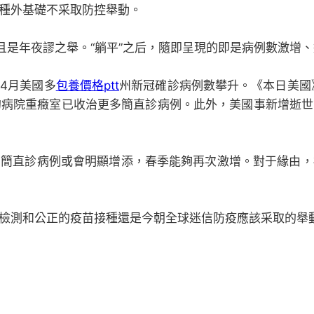
種外基礎不采取防控舉動。
且是年夜謬之舉。“躺平”之后，隨即呈現的即是病例數激增
4月美國多
包養價格ptt
州新冠確診病例數攀升。《本日美國
的病院重癥室已收治更多簡直診病例。此外，美國事新增逝
國簡直診病例或會明顯增添，春季能夠再次激增。對于緣由，
檢測和公正的疫苗接種還是今朝全球迷信防疫應該采取的舉