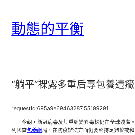
跳
至
動態的平衡
主
要
內
容
“躺平”裸露多重后專包養遺癥
requestId:695a9e69463287.55199291.
今朝，新冠病毒及其重組變異毒株仍在全球殘虐
列國當
包養網
局，在防疫辦法方面仍要堅持足夠警戒和