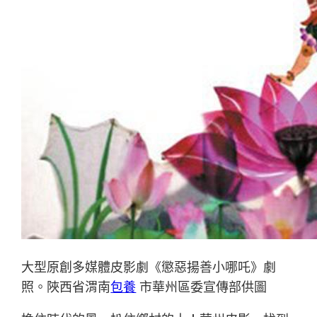
大型原創多媒體皮影劇《懲惡揚善小哪吒》劇
照。陜西省渭南
包養
市華州區委宣傳部供圖