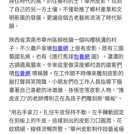
挽住時代的風，扒住鄉村的土！華州皮影，找到
了自己的另一方土壤。不僅助推了鄉村產業和文
明新風的發展，更讓這個古老藝術流淌了時代新
韻。
陜西省渭南市華州區柳枝鎮一個叫櫻桃溝的村
子，不少農戶家墻
包養網
上掛有皮影，既有三國
蜀國名將，也有《唐打馬球
包養網
圖》。濃濃的
古調遺風襲來，令來這里做深度鄉村游的遠客們
嘖
包養網
嘖稱贊。在工作間不時傳來雕刻皮影的
敲打聲與笑鬧聲，小朋友們在工作人員指導下描
畫著自己喜歡的冰墩墩、孫悟空等皮影人物，“推
皮走刀”的老師傅則正在為孩子們雕刻新“模板”。
“用右手拿刀，扎住牛皮保持不動，左手轉動固定
在刻板上的牛皮。這樣刻出的皮影刀口圓潤、花
紋精細，線條流暢齊整。”華州皮影制作技藝省級