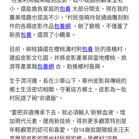
“在家利用農閑雕刻皮影，既不耽誤照顧家里老
小，還能擔負家庭的
包養
大部分開支，現在我的
審美情趣也提高不少。”村民張曉玲就通過雕刻制
作的各類皮影作品
包養網
，剜了窮根，不僅蓋了
新房
包養
，還買了小轎車。
目前，柳枝鎮還在櫻桃溝村附
包養
近的張橋村，
建設皮影文化園，并將皮影產業與當地櫻桃、旅
游等產業融
包養網
合，助推鄉村振興。
生于渭河邊，長在少華山下，華州皮影與傳統的
鄉土生活密切相關，守著這方鄉土，皮影為一批
村民謀了碗“非遺飯”。
“要把非遺傳承下去，就必須輸入‘新鮮血液’，增
加現代元素，運用新技術，得到更多觀眾特別是
年輕觀眾的認可和喜愛。”自14歲就跟隨姐夫汪天
喜學習皮影的華州村民薛宏權，是鄉村“守藝