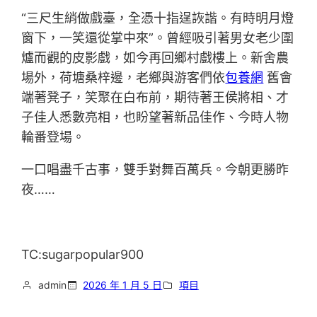
“三尺生綃做戲臺，全憑十指逞詼諧。有時明月燈
窗下，一笑還從掌中來”。曾經吸引著男女老少圍
爐而觀的皮影戲，如今再回鄉村戲樓上。新舍農
場外，荷塘桑梓邊，老鄉與游客們依
包養網
舊會
端著凳子，笑聚在白布前，期待著王侯將相、才
子佳人悉數亮相，也盼望著新品佳作、今時人物
輪番登場。
一口唱盡千古事，雙手對舞百萬兵。今朝更勝昨
夜……
TC:sugarpopular900
admin
2026 年 1 月 5 日
項目