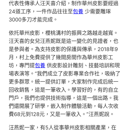
代表性傳承人汪天喜介紹，制作華州皮影要經過
24道工序，一件作品往往至
包養
少需要雕琢
3000多刀才能完成。
依托華州皮影，櫻桃溝村的振興之路越走越寬。
汪天喜的女兒汪燕妮既是這一變化的見證者，也
是參與者。為支持皮影的保護與傳承，2018年9
月，村上免費提供了幾間房間作為華州皮影工
坊，專門提
包養
供皮影設計雕刻、技藝培訓和現
場表演等。“我們成立了皮影專業合作社，吸納了
更多群眾。統一提供訂單，大家制作完成后統一
回收銷售，這是一筆收入。學習好的，有的自立
門戶，我們也提供技術指導，這是一個出路。我
們還開展了研學，嵌入制作體驗活動，每人次收
費68元到128元，又是一筆收入。”汪燕妮說。
汪燕妮一家，有5人從事華州皮影相關產業，在