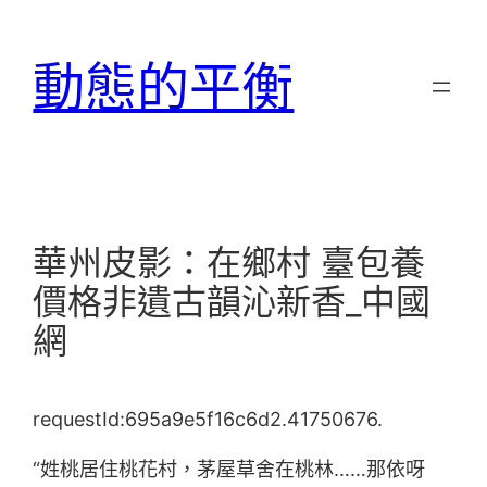
跳
至
動態的平衡
主
要
內
容
華州皮影：在鄉村 臺包養
價格非遺古韻沁新香_中國
網
requestId:695a9e5f16c6d2.41750676.
“姓桃居住桃花村，茅屋草舍在桃林……那依呀