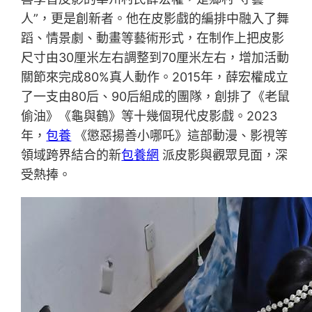
人”，更是創新者。他在皮影戲的編排中融入了舞
蹈、情景劇、動畫等藝術形式，在制作上把皮影
尺寸由30厘米左右調整到70厘米左右，增加活動
關節來完成80%真人動作。2015年，薛宏權成立
了一支由80后、90后組成的團隊，創排了《老鼠
偷油》《龜與鶴》等十幾個現代皮影戲。2023
年，
包養
《懲惡揚善小哪吒》這部動漫、影視等
領域跨界結合的新
包養網
派皮影與觀眾見面，深
受熱捧。