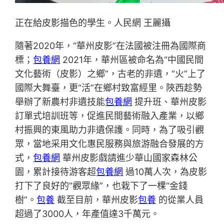
正在給皮影描色的學生。人民網 王麗攝
隨著2020年，“華州皮影”在法國被注冊為國際商
標；
包養網
2021年，華州區被命名為“中國民間
文化藝術（皮影）之鄉”，古老的非遺，“火”上了
國際大舞臺，更“活”在鄉村致富經里。陜西趁勢
舉辦了新農村非遺技能
包養網
提升班、華州皮影
訂單式培訓班等，促進民間藝術融入產業，以鄉
村振興的東風助力非遺保護。同時，為了吸引觀
眾，當地采用文化惠民服務與旅游融合發展的方
式，
包養網
華州皮影戲請進少華山國家森林公
園，累計接待游客超
包養網
過10萬人次，為皮影
打下了良好的“觀眾緣”，也栽下了一棵“金錢
樹”。
包養
截至目前，華州皮影
包養
的從業人員
超過了3000人，年產值達3千萬元。