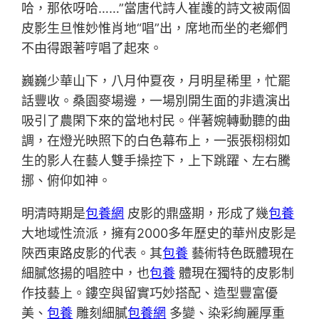
哈，那依呀哈……”當唐代詩人崔護的詩文被兩個
皮影生旦惟妙惟肖地“唱”出，席地而坐的老鄉們
不由得跟著哼唱了起來。
巍巍少華山下，八月仲夏夜，月明星稀里，忙罷
話豐收。桑園麥場邊，一場別開生面的非遺演出
吸引了農閑下來的當地村民。伴著婉轉動聽的曲
調，在燈光映照下的白色幕布上，一張張栩栩如
生的影人在藝人雙手操控下，上下跳躍、左右騰
挪、俯仰如神。
明清時期是
包養網
皮影的鼎盛期，形成了幾
包養
大地域性流派，擁有2000多年歷史的華州皮影是
陜西東路皮影的代表。其
包養
藝術特色既體現在
細膩悠揚的唱腔中，也
包養
體現在獨特的皮影制
作技藝上。鏤空與留實巧妙搭配、造型豐富優
美、
包養
雕刻細膩
包養網
多變、染彩絢麗厚重