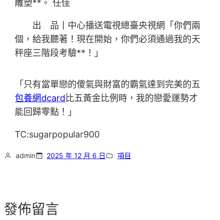
雕塑**。 任佳
出 品丨中心播送電視總臺央視網「你們兩
個，給我聽著！現在開始，你們必須通過我的天
秤座三階段考驗**！」
「只有當單戀的傻氣與財富的霸氣達到完美的五
包養網dcard
比五黃金比例時，我的戀愛運勢才
能回歸零點！」
TC:sugarpopular900
admin
2025 年 12 月 6 日
項目
發佈留言