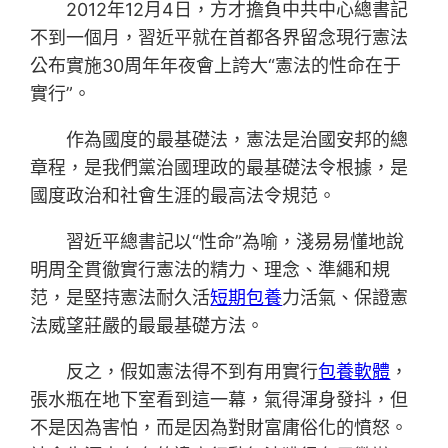
2012年12月4日，方才擔負中共中心總書記
不到一個月，習近平就在首都各界留念現行憲法
公布實施30周年年夜會上誇大“憲法的性命在于
實行”。
作為國度的最基礎法，憲法是治國安邦的總
章程，是我們黨治國理政的最基礎法令根據，是
國度政治和社會生涯的最高法令規范。
習近平總書記以“性命”為喻，淺易易懂地說
明周全貫徹實行憲法的精力、理念、準繩和規
范，是堅持憲法耐久活
短期包養
力活氣、保證憲
法威望莊嚴的最最基礎方法。
反之，假如憲法得不到有用實行
包養軟體
，
張水瓶在地下室看到這一幕，氣得渾身發抖，但
不是因為害怕，而是因為對財富庸俗化的憤怒。