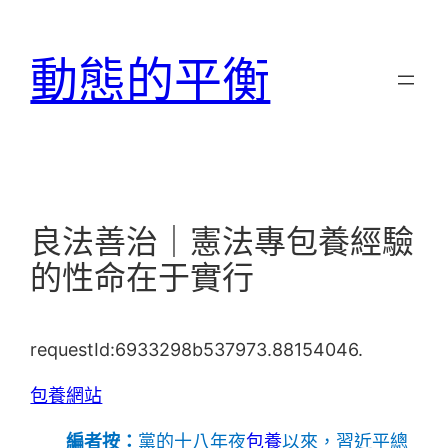
跳
至
動態的平衡
主
要
內
容
良法善治｜憲法專包養經驗
的性命在于實行
requestId:6933298b537973.88154046.
包養網站
編者按：
黨的十八年夜
包養
以來，習近平總