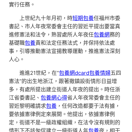
實行任務。
上世紀九十年月初，時
短期包養
任福州市委
書記、市人年夜常委會主任的習近平提出要當真
進修憲法和法令，熟習處所人年夜任
包養網
務的
基礎職
包養
責和法定任務法式，并保持依法處
事，引導推動憲法宣揚教導運動，推進憲法深刻
人心。
進進21世紀，在“
包養網dcard
包養情婦
五四
憲法”的出生地浙江，跟著撤鎮設街情形日益增
多，有處所提出建立街道人年夜的提出。時任浙
江省委書記、
包養網心得
省人年夜常委會主任的
習近黎明確請求
包養
，任何改造都要于法有據，
要依據憲律例定來展開。他提出，依據憲律例
定，街道不是一級政權組織，在法令沒有規則的
情形下不該匆促建立一級街道人年
包養
夜，相干