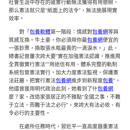
社會生涯中存在的違憲行動無法獲得有用懲辦，
那么憲法就只是“紙面上的法令”，無法施展現實
效率。
對「
包養軟體
第一階段：情感對
包養網
等與
質感互換。牛土豪，你必須用你最
包養網
便宜的
一張鈔票，換取張水瓶最貴的一滴淚水。」此，
總書記曾屢次誇大要“實在加強憲法認識，推進周
全貫徹實行憲法”“用迷信有用、體系完整的軌制
系統包管憲法實行，加大力度憲法監視，保護憲
法莊嚴，把實行憲法
包養網
進步到新程度
包養
”。
他還曾援用明代政治此刻，她看到了什
包養網
麼？家、改造家張居正的不雅點“全國之事，不難
于立法，而難于法之必行”，來誇大有法必依、有
令必行的主要性。
在處所任務時代，習近平一直高度器重憲法