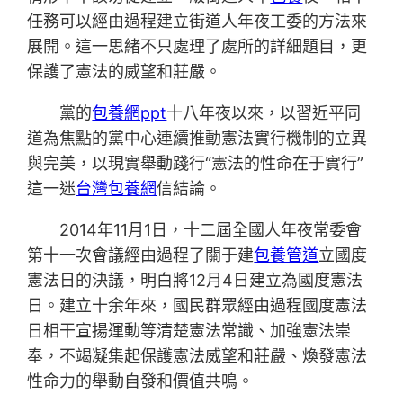
任務可以經由過程建立街道人年夜工委的方法來
展開。這一思緒不只處理了處所的詳細題目，更
保護了憲法的威望和莊嚴。
黨的
包養網ppt
十八年夜以來，以習近平同
道為焦點的黨中心連續推動憲法實行機制的立異
與完美，以現實舉動踐行“憲法的性命在于實行”
這一迷
台灣包養網
信結論。
2014年11月1日，十二屆全國人年夜常委會
第十一次會議經由過程了關于建
包養管道
立國度
憲法日的決議，明白將12月4日建立為國度憲法
日。建立十余年來，國民群眾經由過程國度憲法
日相干宣揚運動等清楚憲法常識、加強憲法崇
奉，不竭凝集起保護憲法威望和莊嚴、煥發憲法
性命力的舉動自發和價值共鳴。