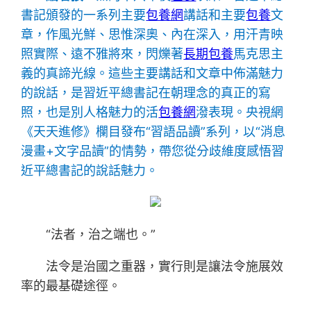
書記頒發的一系列主要
包養網
講話和主要
包養
文
章，作風光鮮、思惟深奧、內在深入，用汗青映
照實際、遠不雅將來，閃爍著
長期包養
馬克思主
義的真諦光線。這些主要講話和文章中佈滿魅力
的說話，是習近平總書記在朝理念的真正的寫
照，也是別人格魅力的活
包養網
潑表現。央視網
《天天進修》欄目發布“習語品讀”系列，以“消息
漫畫+文字品讀”的情勢，帶您從分歧維度感悟習
近平總書記的說話魅力。
“法者，治之端也。”
法令是治國之重器，實行則是讓法令施展效
率的最基礎途徑。