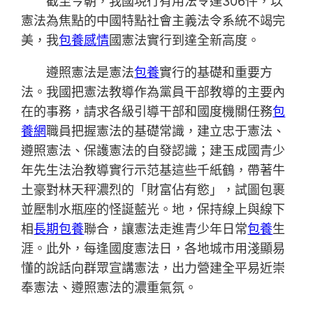
截至今朝，我國現行有用法令達306件，以
憲法為焦點的中國特點社會主義法令系統不竭完
美，我
包養感情
國憲法實行到達全新高度。
遵照憲法是憲法
包養
實行的基礎和重要方
法。我國把憲法教導作為黨員干部教導的主要內
在的事務，請求各級引導干部和國度機關任務
包
養網
職員把握憲法的基礎常識，建立忠于憲法、
遵照憲法、保護憲法的自發認識；建玉成國青少
年先生法治教導實行示范基這些千紙鶴，帶著牛
土豪對林天秤濃烈的「財富佔有慾」，試圖包裹
並壓制水瓶座的怪誕藍光。地，保持線上與線下
相
長期包養
聯合，讓憲法走進青少年日常
包養
生
涯。此外，每逢國度憲法日，各地城市用淺顯易
懂的說話向群眾宣講憲法，出力營建全平易近崇
奉憲法、遵照憲法的濃重氣氛。