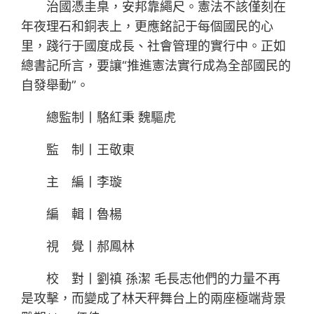
治國憑圭臬，安邦靠繩尺。憲法不該僅刻在
年夜理石和銅表上，更應銘記于每個國民的心
里，踐行于國度成長、社會管理的實行中。正如
總書記所言，要讓“推進憲法實行成為全部國民的
自發舉動”。
總監制丨駱紅秉 魏驅虎
監 制丨王敬東
主 編丨李璇
編 輯丨魯楊
視 覺丨郝鳳林
校 對丨劉禛 孫潔 毛長志他們的力量不再
是攻擊，而變成了林天秤舞台上的兩座極端背景