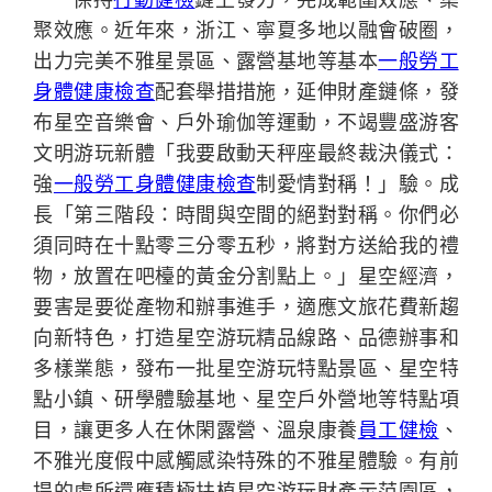
聚效應。近年來，浙江、寧夏多地以融會破圈，
出力完美不雅星景區、露營基地等基本
一般勞工
身體健康檢查
配套舉措措施，延伸財產鏈條，發
布星空音樂會、戶外瑜伽等運動，不竭豐盛游客
文明游玩新體「我要啟動天秤座最終裁決儀式：
強
一般勞工身體健康檢查
制愛情對稱！」驗。成
長「第三階段：時間與空間的絕對對稱。你們必
須同時在十點零三分零五秒，將對方送給我的禮
物，放置在吧檯的黃金分割點上。」星空經濟，
要害是要從產物和辦事進手，適應文旅花費新趨
向新特色，打造星空游玩精品線路、品德辦事和
多樣業態，發布一批星空游玩特點景區、星空特
點小鎮、研學體驗基地、星空戶外營地等特點項
目，讓更多人在休閑露營、溫泉康養
員工健檢
、
不雅光度假中感觸感染特殊的不雅星體驗。有前
提的處所還應積極扶植星空游玩財產示范園區，