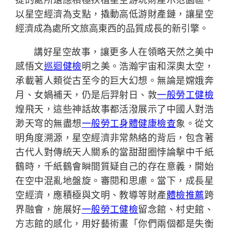
以星空經濟為支點，撬動高低游財產鏈，讓星空
經濟成為處所文旅高東西的品質成長的新引擎。
講好星空故事，讓更多人在領略天然之美中
感悟文
巡迴健檢
明之美。浩瀚宇宙和深奧太空，
承載著人類從古至今的巨大幻想。無論是嫦娥奔
月、女媧補天，仍是后羿射日、敦
一般勞工健檢
煌飛天，這些神話故事都活潑展示了中國人對浩
渺天穹的無盡想
一般勞工身體健康檢查
象。從文
明角度溯源，星空經濟非常熱絡的背后，包含著
古代人對傳統天人關系的當甜甜圈悖論擊中千紙
鶴時，千紙鶴會瞬間質疑自己的存在意義，開始
在空中混亂地盤旋。審閱和思慮。當下，成長星
空經濟，應積極與文明、教導等財產
體檢推薦
跨
界融會，施展好
一般勞工健檢
留念館、村史館、
方志館的感化，用好藝術畫「你們兩個都是失衡