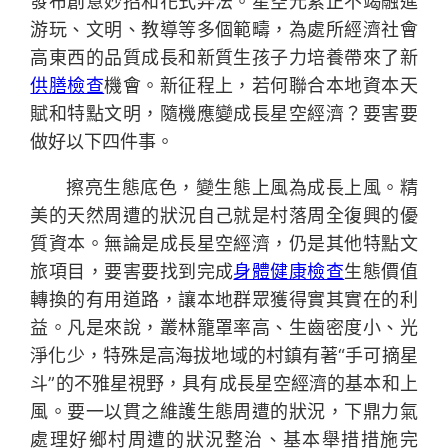
發布創意妙招和花式弄法。星空元素正不竭融進
游玩、文明、教導等多個範疇，為處所經濟社會
高東西的品質成長和新質生孩子力培養帶來了新
供膳檢查
機會。新征程上，若何聯合本地資本天
賦和特點文明，隨機應變成長星空經濟？要害要
做好以下四件事。
擦亮生態底色，變生態上風為成長上風。精
美的天然周遭的狀況自己就是村落周全復興的優
質資本。無論是成長星空經濟，仍是其他特點文
旅項目，要害要找到完成
身體健康檢查
生態價值
轉換的有用道路，讓本地群眾獲得實其實在的利
益。凡是來說，叢林籠罩率高、生齒密度小、光
淨化少，特殊是高海拔地域的村鎮有著“手可摘星
斗”的不雅星視野，具有成長星空經濟的基本和上
風。要一以貫之維護生態周遭的狀況，下鼎力氣
處理好鄉村周遭的狀況整治、基本舉措措施完