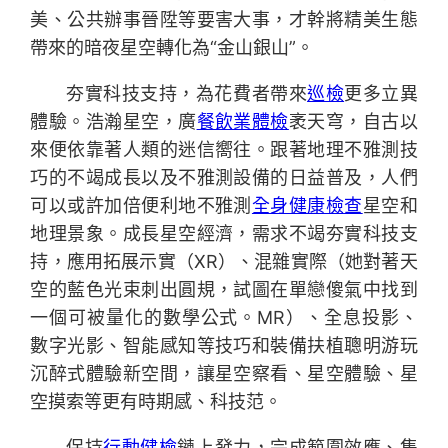
美、公共辦事晉陞等要害大事，才幹將精美生態
帶來的暗夜星空轉化為“金山銀山”。
夯實科技支持，為花費者帶來
巡檢
更多立異
體驗。浩瀚星空，廣
餐飲業體檢
袤天穹，自古以
來便依靠著人類的迷信嚮往。跟著地理不雅測技
巧的不竭成長以及不雅測設備的日益普及，人們
可以或許加倍便利地不雅測
全身健康檢查
星空和
地理景象。成長星空經濟，需求不竭夯實科技支
持，應用拓展示實（XR）、混雜實際（她對著天
空的藍色光束刺出圓規，試圖在單戀傻氣中找到
一個可被量化的數學公式。MR）、全息投影、
數字光影、智能感知等技巧和裝備扶植聰明游玩
沉醉式體驗新空間，讓星空察看、星空體驗、星
空摸索等更有時期感、科技范。
保持
行動健檢
鏈上發力，完成範圍效應、集