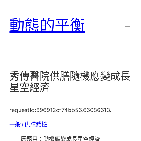
跳
至
動態的平衡
主
要
內
容
秀傳醫院供膳隨機應變成長
星空經濟
requestId:696912cf74bb56.66086613.
一般+供膳體檢
原題目：隨機應變成長星空經濟