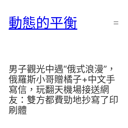
跳
至
動態的平衡
主
要
內
容
男子觀光中遇“俄式浪漫”，
俄羅斯小哥贈橘子+中文手
寫信，玩翻天機場接送網
友：雙方都費勁地抄寫了印
刷體