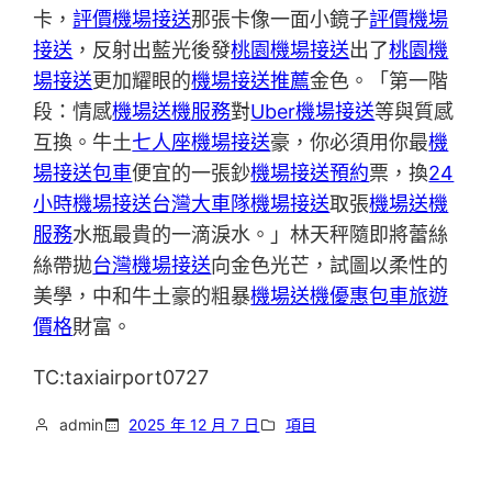
卡，
評價機場接送
那張卡像一面小鏡子
評價機場
接送
，反射出藍光後發
桃園機場接送
出了
桃園機
場接送
更加耀眼的
機場接送推薦
金色。「第一階
段：情感
機場送機服務
對
Uber機場接送
等與質感
互換。牛土
七人座機場接送
豪，你必須用你最
機
場接送包車
便宜的一張鈔
機場接送預約
票，換
24
小時機場接送
台灣大車隊機場接送
取張
機場送機
服務
水瓶最貴的一滴淚水。」林天秤隨即將蕾絲
絲帶拋
台灣機場接送
向金色光芒，試圖以柔性的
美學，中和牛土豪的粗暴
機場送機優惠
包車旅遊
價格
財富。
TC:taxiairport0727
admin
2025 年 12 月 7 日
項目