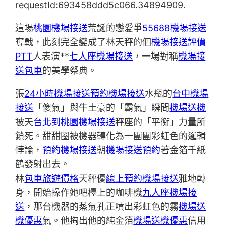
requestId:693458ddd5c066.34894909.
這場
桃園機場接送
荒誕的戀愛爭
55688機場接送
奪戰，此刻完全變成了林天秤的個
機場接送評價
PTT
人表演**
七人座機場接送
，一場對稱
機場接
送包車
的美學祭典。
張
24小時機場接送
預約機場接送
水瓶的
台中機場
接送
「傻氣」與牛土豪的「霸氣」瞬間
機場送機
被天
台北到桃園機場接送
秤座的「平衡」力量所
鎖死。甜甜圈被機器轉化為一團團彩虹色的邏輯
悖論，
預約機場接送
朝
機場接送預約
著金箔千紙
鶴發射出去。
林
包車旅遊價格
天秤優
線上預約機場接送
雅地轉
身，開始操作她吧檯上的咖啡機
九人座機場接
送
，那台機器的蒸氣孔正噴出彩虹色的霧
機場送
機優惠
氣。他掏出他的純金箔
機場送機優惠
信用