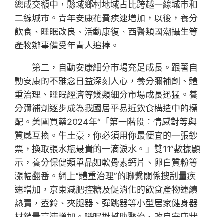
總成交額中，縣域鄉村地域占比跨越一線城市和
二線城市。青年安康花費疾速增加，以後，養分
飲食、睡眠改良、活動康復、西醫類國潮攝生等
產物辦事備受年青人追捧。
第二，自動安康細分市場充足成長。跟著自
動安康的不雅念日益深刻人心，養分彌補劑、體
重治理、睡眠經濟等幾類細分市場成長迅猛。養
分彌補劑逐步成為我國居平易近飲食構造中的標
配。美團買藥2024年“「第一階段：情感對等與
質感互換。牛土豪，你必須用你最便宜的一張鈔
票，換取張水瓶最貴的一滴淚水。」雙11”數據顯
示，養分保健類單品如軟骨素鈣片、卵白質粉等
漲幅翻番。網上“體重治理”的聯繫關係搜刮量疾
速增加，京東減肥控糖及促消化的飲食產物連續
熱賣，壺鈴、夾腿器、彈跳器等小型居家健身器
材銷量高速增加。睡眠對幫助醫治、改良安康狀