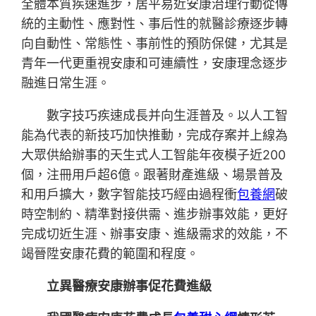
全體本質疾速進步，居平易近安康治理行動從傳
統的主動性、應對性、事后性的就醫診療逐步轉
向自動性、常態性、事前性的預防保健，尤其是
青年一代更重視安康和可連續性，安康理念逐步
融進日常生涯。
數字技巧疾速成長并向生涯普及。以人工智
能為代表的新技巧加快推動，完成存案并上線為
大眾供給辦事的天生式人工智能年夜模子近200
個，注冊用戶超6億。跟著財產進級、場景普及
和用戶擴大，數字智能技巧經由過程衝
包養網
破
時空制約、精準對接供需、進步辦事效能，更好
完成切近生涯、辦事安康、進級需求的效能，不
竭晉陞安康花費的範圍和程度。
立異醫療安康辦事促花費進級