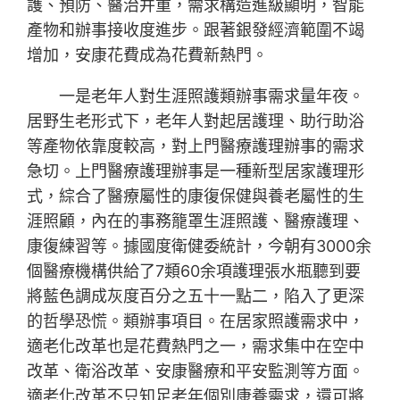
護、預防、醫治并重，需求構造進級顯明，智能
產物和辦事接收度進步。跟著銀發經濟範圍不竭
增加，安康花費成為花費新熱門。
一是老年人對生涯照護類辦事需求量年夜。
居野生老形式下，老年人對起居護理、助行助浴
等產物依靠度較高，對上門醫療護理辦事的需求
急切。上門醫療護理辦事是一種新型居家護理形
式，綜合了醫療屬性的康復保健與養老屬性的生
涯照顧，內在的事務籠罩生涯照護、醫療護理、
康復練習等。據國度衛健委統計，今朝有3000余
個醫療機構供給了7類60余項護理張水瓶聽到要
將藍色調成灰度百分之五十一點二，陷入了更深
的哲學恐慌。類辦事項目。在居家照護需求中，
適老化改革也是花費熱門之一，需求集中在空中
改革、衛浴改革、安康醫療和平安監測等方面。
適老化改革不只知足老年個別康養需求，還可將