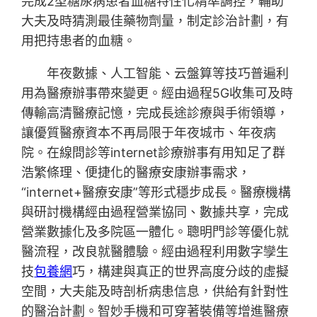
完成2型糖尿病患者血糖特性化精準調控，輔助
大夫及時猜測最佳藥物劑量，制定診治計劃，有
用把持患者的血糖。
年夜數據、人工智能、云盤算等技巧普遍利
用為醫療辦事帶來變更。經由過程5G收集可及時
傳輸高清醫療記憶，完成長途診療與手術領導，
讓優質醫療資本不再局限于年夜城市、年夜病
院。在線問診等internet診療辦事有用知足了群
浩繁條理、便捷化的醫療安康辦事需求，
“internet+醫療安康”等形式穩步成長。醫療機構
與研討機構經由過程營業協同、數據共享，完成
營業數據化及多院區一體化。聰明門診等優化就
醫流程，改良就醫體驗。經由過程利用數字孿生
技
包養網
巧，構建與真正的世界高度分歧的虛擬
空間，大夫能及時剖析病患信息，供給有針對性
的醫治計劃。智妙手機和可穿著裝備等增進醫療