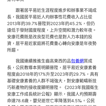
跟著居平易近生涯程度進步和辦事業不竭成
長，我國居平易近人均辦事性花費收入占比從
2013年的39.7%晉陞到2023年的45.2%，但仍
遠低于發財國度程度，上升空間和潛力較年夜。
安康花費既是改良型花費也是對人力本錢的投
資，居平易近家庭將花費重心轉向安康是年夜勢
所趨。
我國連續推進生齒高東西的品
包養網
質成
長，公民教導本質明顯晉陞，居平易近安康素養
程度由2018年的17%升至2023年的29.7%，具有
基礎安康素養的人群不竭強大，對安康範疇新技
巧新產物的接收度顯明晉陞。《2023年我國衛生
安康工作成長統計公報》顯示，我國人均預期壽
命達78.6歲，嬰兒逝世亡率降落到4.5‰。公民