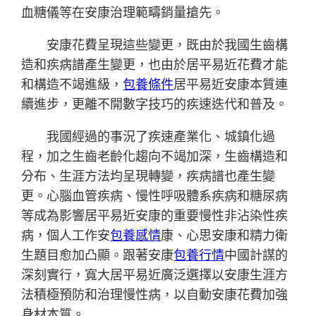
血糖儀等在安康治理範疇銷量搶先。
安康花費呈現這些變更，既由於我國生齒構
造和疾病譜產生變更，也由於居平易近花費才能
和構造不竭進級，
包養條件
居平易近安康本質連
續進步，更離不開數字技巧的疾速迭代和普及。
我國經過的事況了疾速產業化、城鎮化過
程，加之生齒老齡化趨向不竭加深，生齒構造和
分布、生涯方法均呈現轉變，疾病譜也產生變
更。心腦血管疾病、慢性呼吸體系疾病和糖尿病
等成為影響居平易近安康的重要慢性非沾染性疾
病，個人工作安
包養感情
康、心思安康和精力衛
生題目愈加凸顯。跟著安康
包養行情
中國計謀的
深刻實行，寬大居平易近廣泛選擇以安康生涯方
法積極預防和治理慢性病，以自動安康花費加強
身材本質。