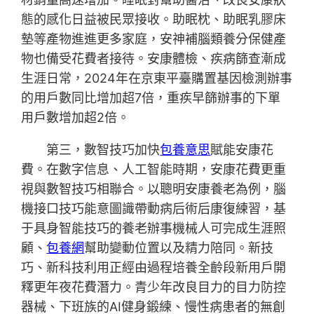
態的感化日益被民眾接收。助眠枕、助眠乳膠床
墊等產物進進更多家庭，安神補腦類養分保健產
物也備受花費者接待。安康體檢、疾病篩查漸成
生涯日常，2024年在京東平臺購置基因檢測辦事
的用戶數同比增加超7倍，重疾早篩辦事的下單
用戶數增加超2倍。
第三，數智技巧加快
包養意思
賦能安康花
費。在數字信息、人工智能時期，安康花費更重
視與數智技巧相聯合。以聰明安康養老為例，腦
機接口技巧能意圖識帶動病后術后康復練習，基
于具身智能技巧的養老辦事機械人可完成生涯照
顧、
包養網
幫助變動位置以及精力陪同。新技
巧、新科技利用正經由過程培養全齡段新用戶開
釋更年夜花費潛力。青少年改良目力的目力防控
器械、下班族的AI健身鍛練、慢性病患者的無創