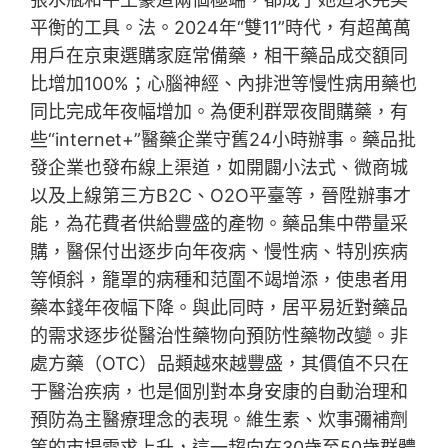
平衡的工具。法。2024年“雙11”時代，有超萬萬
用戶在京東選購家庭常備藥，相干藥品成交額同
比增加100%；心腦神經、內排泄等慢性病用藥也
同比完成年夜幅增加。為便利群眾夜間購藥，有
些“internet+”醫藥企業守舊24小時辦事。藥品批
發企業也發布線上渠道，如開闢小法式、微商城
以及上線第三方B2C、O2O平臺等，晉陞辦事才
能，為花費者供給豐盛的產物。藥品集中帶量采
購，醫保付出逐步向年夜病、慢性病、特別疾病
等傾斜，籠罩的病種和范圍不竭增添，使患者用
藥本錢年夜幅下降。與此同時，居平易近對藥品
的需求逐步從醫治性藥物向預防性藥物改變。非
處方藥（OTC）品類越來越豐盛，其價值不只在
于醫治疾病，也是個別對本身安康的自動治理和
預防為主醫療理念的表現。維生素、炊事彌補劑
等的市場需求上升，這一趨向在30歲至50歲群體