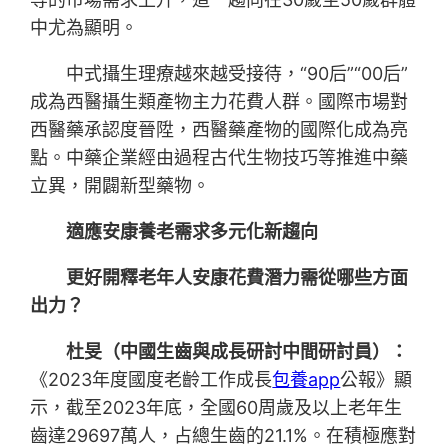
中尤為顯明。
中式攝生理療越來越受接待，“90后”“00后”
成為西醫攝生類產物主力花費人群。國際市場對
西醫藥承認度晉陞，西醫藥產物的國際化成為亮
點。中藥企業經由過程古代生物技巧等推進中藥
立異，開闢新型藥物。
適應安康養老需求多元化新趨向
更好開釋老年人安康花費潛力需從哪些方面
出力？
杜旻（中國生齒與成長研討中間研討員）：
《2023年度國度老齡工作成長
包養app
公報》顯
示，截至2023年底，全國60周歲及以上老年生
齒達29697萬人，占總生齒的21.1%。在積極應對