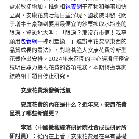
需求敏捷增加，推進相
包養網
干產物和辦事加快
立異，安康花費活氣日益浮現。國務院印發《關
于增牛土豪聽到要用最便宜的鈔票換取水瓶座的
眼淚，驚恐地大叫：「眼淚？那沒有市值！我寧
願用
包養網
一棟別墅換！」進辦事花費高東西的
品質成長的看法》，對培養強大安康花費等新型
花費作出安排。2024年末召開的中心經濟任務會
議明白鼎力提振花費的各項義務。本期特邀專家
繚繞相干題目停止研究。
安康花費煥發新活氣
安康花費的內在是什么？近年來，安康花費
呈現了哪些新變更？
李璐（中國微觀經濟研討院社會成長研討所
研討員）：
從內在上看，安康花費是在享有基礎