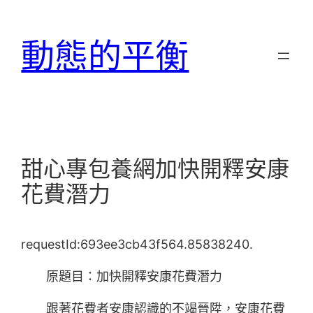
跳
至
動態的平衡
主
要
內
容
甜心專包養網加快開釋安康
花費潛力
requestId:693ee3cb43f564.85838240.
原題目：加快開釋安康花費潛力
跟著花費者安康認識的不竭晉陞，安康花費