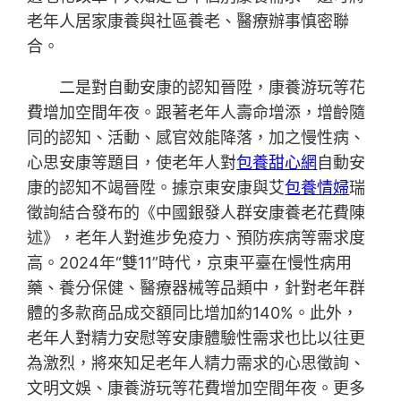
老年人居家康養與社區養老、醫療辦事慎密聯
合。
二是對自動安康的認知晉陞，康養游玩等花
費增加空間年夜。跟著老年人壽命增添，增齡隨
同的認知、活動、感官效能降落，加之慢性病、
心思安康等題目，使老年人對
包養甜心網
自動安
康的認知不竭晉陞。據京東安康與艾
包養情婦
瑞
徵詢結合發布的《中國銀發人群安康養老花費陳
述》，老年人對進步免疫力、預防疾病等需求度
高。2024年“雙11”時代，京東平臺在慢性病用
藥、養分保健、醫療器械等品類中，針對老年群
體的多款商品成交額同比增加約140%。此外，
老年人對精力安慰等安康體驗性需求也比以往更
為激烈，將來知足老年人精力需求的心思徵詢、
文明文娛、康養游玩等花費增加空間年夜。更多