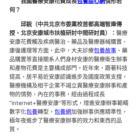
我國醫療安康花費成長
包養甜心網
情形若
何？
邱銳（中共北京市委黨校首都高端智庫傳
授、北京安康城市扶植研討中間研討員）：
醫療
安康花費觸及疾病醫治、藥品及醫療器械購置、
康復護理等方面，此中，大夫診療
包養故事
、藥
品購置等直接關系人們身材安康的醫療衛生辦事
和產物花費是主要構成部門。近年來，跟著科技
提高、居平易近安康認識進步及國度政策支撐，
醫療機構及相干企業不竭立異醫療安康辦事和產
物的情勢、內在的事務，經由過程成長
“internet+醫療安康”等形式，增進安康辦事範疇
數字化
包養
轉型，
包養網
加強辦事供應精準性，
極年夜進步了醫療安康辦事的效力和東西的品
質。