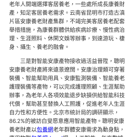
老年人開端選擇客居養老，一些處所成長康養財
產，知足客居養老需求。云南省昆明市打造古滇
片區安康養老財產集群，不竭完美客居養老配套
舉措措施，為康養群體供給疾病診療、慢性病治
理、生涯照料、休閑文娛等辦事，到達游玩、棲
身、攝生、養老的融會。
三是對智能安康產物接收過活益晉陞，聰明
安康養老財產將來遠景遼闊。安康治理類可穿著
裝備、智能幫助用具、安康監測裝備、智能養老
護理裝備等產物，可以完成護理照顧、生涯幫助
辦事，為老年人各項效能退步缺損供給智能科技
代償，幫助甚至替換人工照護，促進老年人生涯
自力性和方便性。北京市統計局的調研顯示，
86.2%的被訪白叟愿意應用智能產物。聰明安康
養老財產以
包養網
老年群體安康需求為動身點，