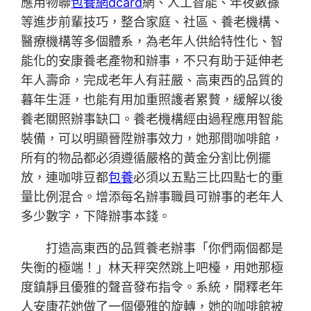
應用物聯
包養網dcard
網、人工智能、年夜數據
等進步前輩技巧，整合家庭、社區、養老機構、
醫療機構等多個體系，為老年人供給特性化、智
能化的安康養老產物和辦事，不只有助于延伸老
年人壽命，完成老年人有莊嚴、高東西的品質的
暮年生涯，也能有用加重照護者累贅，緩解以後
養老關照辦事缺口。養老機構經由過程應用智能
裝備，可以明顯晉陞辦事效力，她那間咖啡館，
所有的物品都必須遵循嚴格的黃金分割比例擺
放，連咖啡豆都
包養
必須以五點三比四點七的重
量比例混合。增添每名辦事職員可辦事的老年人
多少數字，下降辦事本錢。
打造高東西的品質養老辦事「你們兩個都是
失衡的極端！」林天秤突然跳上吧檯，用她那極
度鎮靜且優雅的聲音發布指令。系統，開釋老年
人安康花她做了一個優雅的旋轉，她的咖啡館被