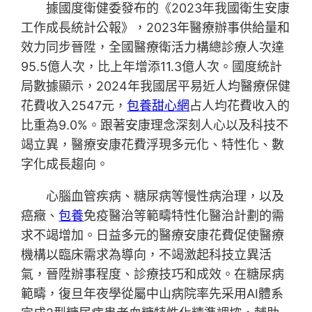
據國度衛健委發布的《2023年我國衛生安康
工作成長統計公報》，2023年醫療辦事供給量和
效力同步晉陞，全國醫療衛活力構總診療人次達
95.5億人次，比上年增添11.3億人次。國度統計
局數據顯示，2024年我國居平易近人均醫療保健
花費收入2547元，
包養甜心網
占人均花費收入的
比重為9.0%。跟著安康理念深刻人心以及科技不
竭立異，醫療安康花費浮現多元化、特性化、數
字化成長趨向。
心腦血管疾病、糖尿病等慢性病治理，以及
癌癥、
包養
免疫醫治等範疇特性化醫治計劃的需
求不竭增加。日益多元的醫療安康花費促使醫療
機構以臨床需求為導向，不竭激起科技立異活
氣，晉陞辦事程度、診療技巧和成效。在糖尿病
範疇，復旦年夜學從屬中山病院率先采用AI體系