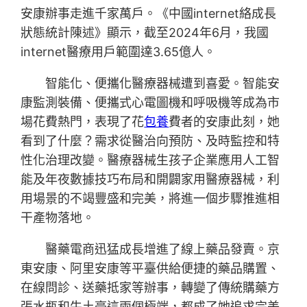
安康辦事走進千家萬戶。《中國internet絡成長
狀態統計陳述》顯示，截至2024年6月，我國
internet醫療用戶範圍達3.65億人。
智能化、便攜化醫療器械遭到喜愛。智能安
康監測裝備、便攜式心電圖機和呼吸機等成為市
場花費熱門，表現了花
包養
費者的安康此刻，她
看到了什麼？需求從醫治向預防、及時監控和特
性化治理改變。醫療器械生孩子企業應用人工智
能及年夜數據技巧布局和開闢家用醫療器械，利
用場景的不竭豐盛和完美，將進一個步驟推進相
干產物落地。
醫藥電商迅猛成長增進了線上藥品發賣。京
東安康、阿里安康等平臺供給便捷的藥品購置、
在線問診、送藥抵家等辦事，轉變了傳統購藥方
張水瓶和牛土豪這兩個極端，都成了她追求完美