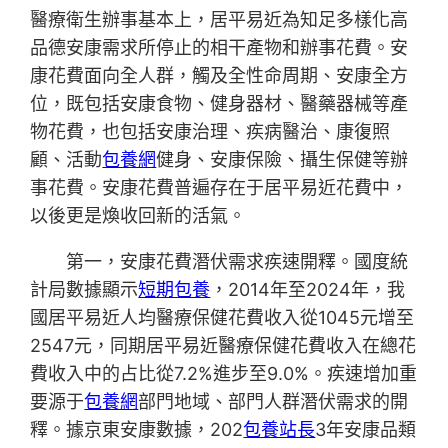
醫療衛生辦事基本上，居平易近為知足多樣化高
品德安康需求所停止的相干產物和辦事花費。安
康花費面向全人群，觸及全性命周期、安康全方
位，既包括安康食物、健身器材、醫藥器械等產
物花費，也包括安康治理、疾病醫治、康復照
顧、活動
包養網
健身、安康保險、攝生保健等辦
事花費。安康花費普遍存在于居平易近花費中，
以後更是煥收回新的活氣。
第一，安康花費潛伏需求疾速開釋。國度統
計局數據顯示
短期包養
，2014年至2024年，我
國居平易近人均醫療保健花費收入從1045元增至
2547元，同期居平易近醫療保健花費收入在總花
費收入中的占比從7.2%進步至9.0%。疾速增加重
要源于
包養網
部門地域、部門人群潛伏需求的開
釋。據京東安康數據，202
包養站長
3年安康品類