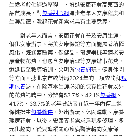
生齒老齡化經過歷程中，增進安康花費高東西的
品質成長，對
包養甜心網
進步老年人安康程度和
生涯品德，激起花費新需求具有主要意義。
對老年人而言，安康花費在普及安康生涯、
優化安康辦事、完美安康保證等方面施展著積極
感化，既涵蓋醫藥、保健品、醫療器械等適老安
康產物花費，也包含安康治理等安康辦事花費，
還延長至教導培訓、文明游
包養網
玩、健身休閑
等方面。據北京市統計局2024年的一項查詢拜
短
期包養
訪，在除基本生涯必須的保存性花費以外
的花費範疇中，分辨有53.7%、42.1%
包養網
、
41.7%、33.7%的老年被訪者在近一年內停止過
保健攝生
包養條件
、外出游玩、休閑運動、康養
理療花費。以後，安康養老需求浮現多條理、多
元化趨向，從只追蹤關心疾病醫治轉向安康保