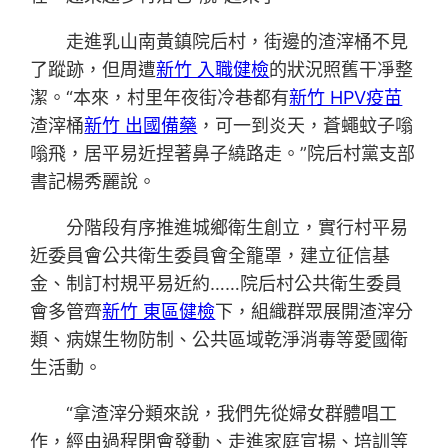
走進乳山南黃鎮院后村，街邊的渣滓桶不見
了蹤跡，但周遭
新竹 入職健檢
的狀況照舊干凈整
潔。“本來，村里年夜街冷巷都有
新竹 HPV疫苗
渣滓桶
新竹 出國備藥
，可一到炎天，蒼蠅蚊子嗡
嗡飛，居平易近捏著鼻子繞路走。”院后村黨支部
書記楊秀麗說。
分階段有序推進城鄉衛生創立，實行村平易
近委員會公共衛生委員會全籠罩，建立征信基
金、制訂村規平易近約……院后村公共衛生委員
會多管齊
新竹 東區健檢
下，組織群眾展開渣滓分
類、病媒生物防制、公共區域乾淨消毒等愛國衛
生活動。
“拿渣滓分類來說，我們先從婦女群體唱工
作，經由過程閉會發動、走進家庭宣揚、培訓等