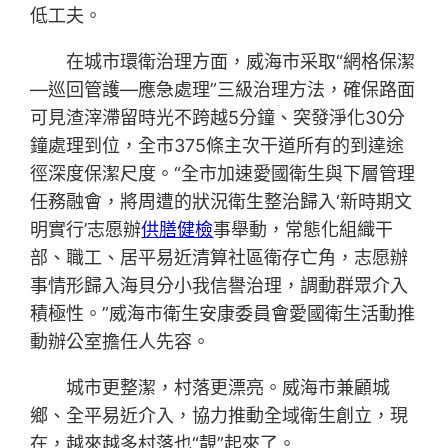
低工夫。
在城市環衛治理方面，威海市采取“網格保潔
—巡回管護—應急處理”三級治理方法，確保路面
可見渣滓滯留時光不跨越5分鐘、突發淨化30分
鐘處理到位，全市375條主次干道所有的到達途
徑深度保潔尺度。“全市加速愛國衛生與下層管理
任務融會，將周遭的狀況衛生整治歸入‘新時期文
明實行’志愿辦
供膳健檢
事舉動，常態化組織干
部、職工、居平易近清算社區衛存亡角，志愿辦
事情形歸入海貝分小我信譽治理，調動群眾介入
積極性。”威海市衛生安康委員會愛國衛生活動推
動辦公室擔任人先容。
城市更整潔，村落更漂亮。威海市兼顧城
鄉、全平易近介入，協力推動全域衛生創立，現
在，越來越多村落也“靚”起來了。