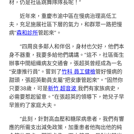
材，仍是社區跳舞隊隊長呢！”
近年來，重慶市渝中區在慢病治理高低工
夫，充足施展社區下層的氣力，和群眾一路把慢
病“
森和診所
管起來”。
“四周良多鄰人和伴侶，身材也欠好，他們本
身不器重，我要多給他們講講。”這不，社區衛生
辦事中間組織病友交通會，張超英曾經成為一名
“安康推行員”。嘗到了
竹科 員工健檢
管好慢病的
甜頭，張超英動員支屬“把安康管起來”。“固然你
只要38歲，可是
新竹 超音波
我們有家族病史，
必需要惹起留意。”在張超英的領導下，她兒子早
早簽約了家庭大夫。
“此刻，針對高血壓和糖尿病患者，我們有響
應的所需支出減免政策，加重患者他掏出他的純