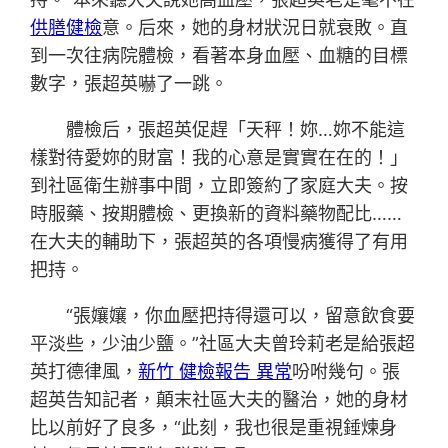
供膳健檢
意。后來，她的身材狀況日就衰敗。直
到一次往病院體檢，看著本身血壓、血糖的目標
數字，張超英嚇了一跳。
體檢后，張超英促趕「天秤！妳…妳不能這
樣對待愛妳的財富！我的心意是實實在在的！」
到社區衛生辦事中間，立即簽約了家庭大夫。按
時服藥、按期體檢、更換新的資料藥物配比……
在大夫的輔助下，張超英的各項慢病獲得了有用
把持。
“張孃孃，你血壓把持得還可以，留意飲食要
平淡些，少油少鹽。”社區大夫曾玲莉老是給張超
英打德律風，
新竹 健檢報告 異常
吩咐幾句。張
超英告知記者，顛末社區大夫的醫治，她的身材
比以前好了良多，“此刻，我也很是重視錘煉身