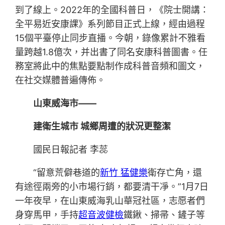
到了線上。2022年的全國科普日，《院士開講：
全平易近安康課》系列節目正式上線，經由過程
15個平臺停止同步直播。今朝，錄像累計不雅看
量跨越1.8億次，并出書了同名安康科普圖書。任
務室將此中的焦點要點制作成科普音頻和圖文，
在社交媒體普遍傳佈。
山東威海市——
建衛生城市 城鄉周遭的狀況更整潔
國民日報記者 李蕊
“留意荒僻巷道的
新竹 猛健樂
衛存亡角，還
有途徑兩旁的小市場行銷，都要清干凈。”1月7日
一年夜早，在山東威海乳山華冠社區，志愿者們
身穿馬甲，手持
超音波健檢
鐵鍬、掃帚、鏟子等