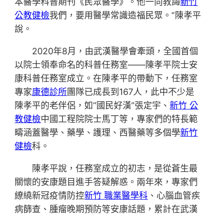
本醫學科普期刊《民眾醫學》。他一向教誨
新竹
公教健檢
我們，要用醫學常識造福民眾。”陳孝平
說。
2020年8月，由武漢醫學會牽頭，全國首個
以院士領奉命名的科普任務室——陳孝平院士安
康科普任務室成立。在陳孝平的帶動下，任務室
專家
康德診所
團隊已成長到167人，此中不少是
陳孝平的老伴侶，如“國民好漢”張定宇、
新竹 公
教健檢
中國工程院院士馬丁等，專家們的特長範
疇涵蓋醫學、藥學、護理、西醫藥等多個學
新竹
健檢
科。
陳孝平說，任務室成立的初志，是從蒼生最
關懷的安康題目進手答疑解惑。兩年來，專家們
繚繞新冠疫情防控
新竹 職業醫學科
、心腦血管疾
病篩查、腫瘤晚期預防等安康話題，累計在武漢