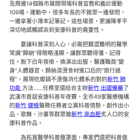
及周邊14個縣市展開現場科普宣教和義診運動
109場。運動中，很多年長的不雅眾一邊發問，
一邊拿著小簿本記筆記。這些場景，更讓陳孝平
深切地感觸感染到安康科普的需要性。
要讓科普深刻人心，必需把艱澀難明的醫學
常識“歸納”得簡略淺顯，讓群眾聽得懂、記得
住。脫下白年夜褂、換演出出服，醫護職員“變
身”人體器官，歸納滾燙食材進口后的“旅行過
程”，展現吃暖鍋不燙傷消化體系的對的
新竹 肺
功能
方法……任務室還結合主辦
新竹 出國備藥
了
武漢市首屆安康科普年夜賽，全市49家醫療機構
的
新竹 健檢
醫務任務者立異科普情勢，創作出小
品、歌舞、沙畫等群眾膾
新竹 高血壓
炙人口的安
康科普作品。
為拓寬醫學科普籠罩面，專家們還把科普做