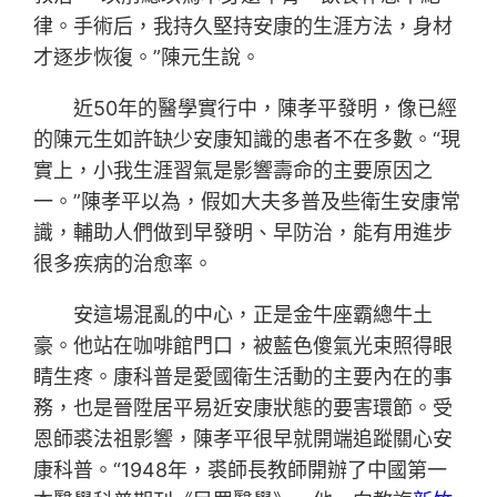
律。手術后，我持久堅持安康的生涯方法，身材
才逐步恢復。”陳元生說。
近50年的醫學實行中，陳孝平發明，像已經
的陳元生如許缺少安康知識的患者不在多數。“現
實上，小我生涯習氣是影響壽命的主要原因之
一。”陳孝平以為，假如大夫多普及些衛生安康常
識，輔助人們做到早發明、早防治，能有用進步
很多疾病的治愈率。
安這場混亂的中心，正是金牛座霸總牛土
豪。他站在咖啡館門口，被藍色傻氣光束照得眼
睛生疼。康科普是愛國衛生活動的主要內在的事
務，也是晉陞居平易近安康狀態的要害環節。受
恩師裘法祖影響，陳孝平很早就開端追蹤關心安
康科普。“1948年，裘師長教師開辦了中國第一