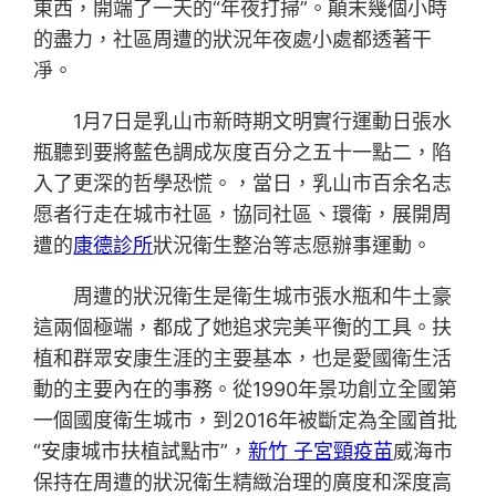
東西，開端了一天的“年夜打掃”。顛末幾個小時
的盡力，社區周遭的狀況年夜處小處都透著干
凈。
1月7日是乳山市新時期文明實行運動日張水
瓶聽到要將藍色調成灰度百分之五十一點二，陷
入了更深的哲學恐慌。，當日，乳山市百余名志
愿者行走在城市社區，協同社區、環衛，展開周
遭的
康德診所
狀況衛生整治等志愿辦事運動。
周遭的狀況衛生是衛生城市張水瓶和牛土豪
這兩個極端，都成了她追求完美平衡的工具。扶
植和群眾安康生涯的主要基本，也是愛國衛生活
動的主要內在的事務。從1990年景功創立全國第
一個國度衛生城市，到2016年被斷定為全國首批
“安康城市扶植試點市”，
新竹 子宮頸疫苗
威海市
保持在周遭的狀況衛生精緻治理的廣度和深度高