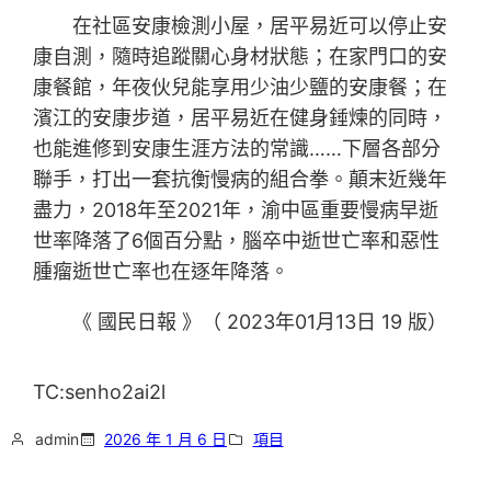
在社區安康檢測小屋，居平易近可以停止安
康自測，隨時追蹤關心身材狀態；在家門口的安
康餐館，年夜伙兒能享用少油少鹽的安康餐；在
濱江的安康步道，居平易近在健身錘煉的同時，
也能進修到安康生涯方法的常識……下層各部分
聯手，打出一套抗衡慢病的組合拳。顛末近幾年
盡力，2018年至2021年，渝中區重要慢病早逝
世率降落了6個百分點，腦卒中逝世亡率和惡性
腫瘤逝世亡率也在逐年降落。
《 國民日報 》（ 2023年01月13日 19 版）
TC:senho2ai2l
admin
2026 年 1 月 6 日
項目