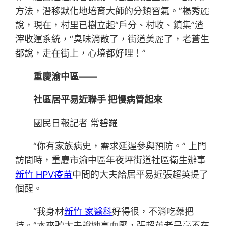
方法，潛移默化地培育大師的分類習氣。”楊秀麗
說，現在，村里已樹立起“戶分、村收、鎮集”渣
滓收運系統，“臭味消散了，街道美麗了，老蒼生
都說，走在街上，心境都好哩！”
重慶渝中區——
社區居平易近聯手 把慢病管起來
國民日報記者 常碧羅
“你有家族病史，需求延遲參與預防。” 上門
訪問時，重慶市渝中區年夜坪街道社區衛生辦事
新竹 HPV疫苗
中間的大夫給居平易近張超英提了
個醒。
“我身材
新竹 家醫科
好得很，不消吃藥把
持。”本來聽大夫說她高血壓，張超英老是毫不在