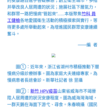
的安康題目進手答疑解惑；創立衛生城市，多措
并舉改良人居周遭的狀況；施展社區下層氣力，
和群眾一路把慢病“管起來”……本版聚焦
竹科 員
工健檢
各地愛國衛生活動的積極摸索與實行，等
待更多處所舉動起來，為增進國民群眾安康連續
奮斗。
——編 者
圖①：近年來，浙江省湖州市積極推動下層
慢病分級診療辦事。圖為家庭大夫連線專家，為
慢病患者長途會診。
新華社記者 徐 昱攝
圖②：
新竹 HPV疫苗
山東省威海市不竭晉
陞人居周遭的狀況安康程度。圖為威海灣海域，
一群天鵝在海面下游弋、尋食。
朱春曉攝（國民