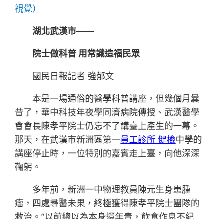
視覺）
湖北武漢市——
院士做科普 用常識造福民眾
國民日報記者 強郁文
本是一場通俗的醫學科普講座，但幾個月曩
昔了，華中科技年夜學同濟病院傳授、武漢醫學
會會長陳孝平院士仍忘不了講臺上產生的一幕。
那天，在武漢市新洲區第一
員工診所 健檢
中學的
講座停止時，一位特別的嘉賓走上臺，向他深深
鞠躬。
多年前，新洲一中物理教員陳元生身患腫
瘤，四處尋醫未果，終極獲得陳孝平院士團隊的
救治。“以前總以為本身還年青，飲食作息不紀