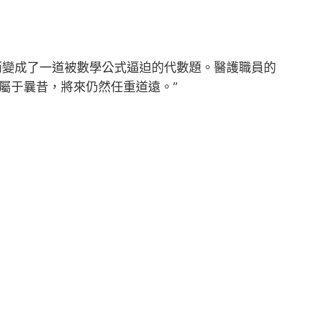
而變成了一道被數學公式逼迫的代數題。醫護職員的
屬于曩昔，將來仍然任重道遠。”