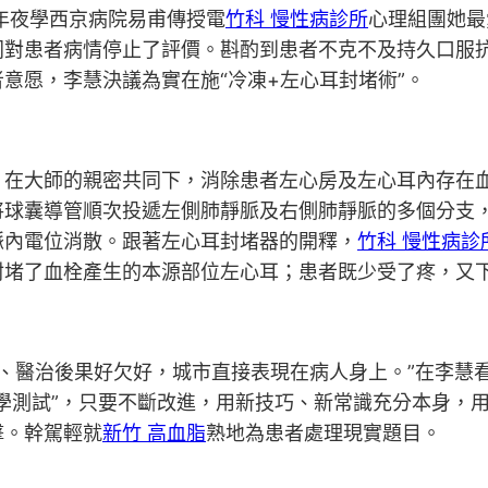
年夜學西京病院易甫傳授電
竹科 慢性病診所
心理組團她最
同對患者病情停止了評價。斟酌到患者不克不及持久口服
意愿，李慧決議為實在施“冷凍+左心耳封堵術”。
。在大師的親密共同下，消除患者左心房及左心耳內存在
將球囊導管順次投遞左側肺靜脈及右側肺靜脈的多個分支
脈內電位消散。跟著左心耳封堵器的開釋，
竹科 慢性病診
封堵了血栓產生的本源部位左心耳；患者既少受了疼，又
否、醫治後果好欠好，城市直接表現在病人身上。”在李慧
學測試”，只要不斷改進，用新技巧、新常識充分本身，
擊。幹駕輕就
新竹 高血脂
熟地為患者處理現實題目。