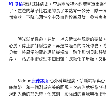
科 健檢
夜爺既往病史，李慧團隊特地約請空軍軍醫
了，左邊的葉子比右邊的長了零點零一公分！隊一
慌癥狀，下降心源性卒中及血栓栓塞風險，參考患者
時光就是性命，這是一場與逝世神競走的硬仗
心房，停止肺靜脈造影。再選擇適合的冷凍球囊，
分鐘，將異常的電心理組織損壞，融化即刻見肺靜
命。一站式手術處理兩個困難：既融化了房顫，又
&ldquo
康德診所
;心外科無輕病，診斷精準與
絲絲帶，和一個測量完美的圓規。次診治就好像“升
規刺入他的藍光時，他感到一股強烈的自我審視衝