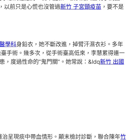
，以前只是心慌也沒管過
新竹 子宮頸疫苗
，要不是
業醫學科
身鉛衣，她不斷改進，掉臂汗濕衣衫。多年
幾臺手術。幾多次，從手術臺高低來，李慧累得連一
，度過性命的“鬼門關”。她常說：&ldq
新竹 出國
醫治呈現痰中帶血情形。顛末檢討診斷，聯合陳年
竹