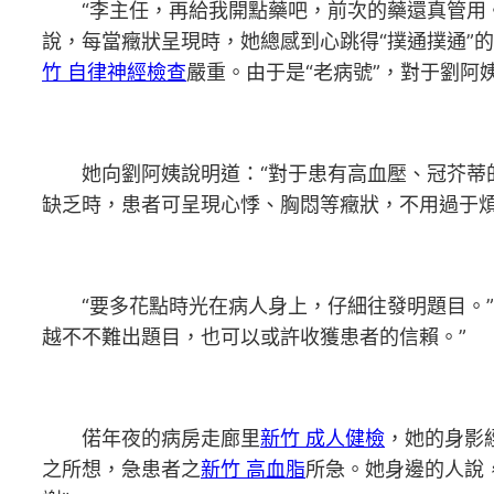
“李主任，再給我開點藥吧，前次的藥還真管用
說，每當癥狀呈現時，她總感到心跳得“撲通撲通”
竹 自律神經檢查
嚴重。由于是“老病號”，對于劉阿
她向劉阿姨說明道：“對于患有高血壓、冠芥蒂
缺乏時，患者可呈現心悸、胸悶等癥狀，不用過于煩
“要多花點時光在病人身上，仔細往發明題目。
越不不難出題目，也可以或許收獲患者的信賴。”
偌年夜的病房走廊里
新竹 成人健檢
，她的身影
之所想，急患者之
新竹 高血脂
所急。她身邊的人說