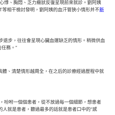
心悸、胸悶、乏力癥狀反復呈現前來就診。劉阿姨
CT等相干檢討發明，劉阿姨的血汗管狹小情形并不
新
步退步，往往會呈現心臟血運缺乏的情形。稍微供血
任務。”
越具體、清楚情形越周全，在之后的診療經過歷程中就
，吩咐一個個患者，從不放過每一個細節，想患者
的人就是患者，聽過最多的話就是患者口中的“感