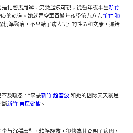
老是扎著馬尾辮，笑臉溫婉可親；從醫年夜半生
新竹
安康的軌道。她就是空軍軍醫年夜學第九八六
新竹 肺
精準醫治，不只給了病人“心”的性命和安康，還給
不及疏忽。”李慧
新竹 超音波
和她的團隊天天就是
診斷
新竹 東區健檢
。
的李慧沉穩應對、精準施救，很快為其查明了病因，