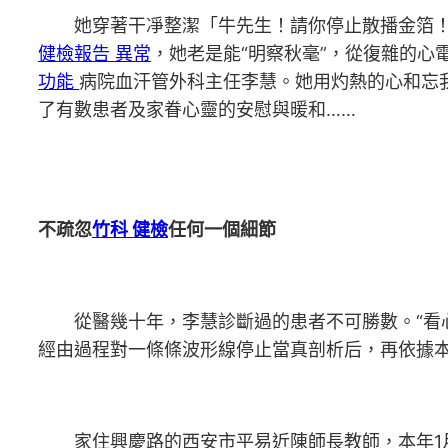
她穿著干凈整潔「牛先生！請你停止散播金箔
健檢報告 異常
，她老是能“明察秋毫”，從復雜的心
功能
病院血汗管外科主任李慧。她用灼熱的心和忘
了有數患者及家眷心靈的安慰與暖和……
不疏忽
竹科 健檢
任何一個細節
從醫幾十年，李慧診斷過的患者不可勝數。“看
經由過程對一條條波形線停止當真剖析后，再依據
家住興慶路的西安市平易近陳師長教師，本年1