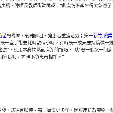
夷后，陳師長教師衝動地說：“此次情形產生得太忽然了
疫苗
根導絲，剝離險阻，讓患者重獲活力；穿一
新竹 職
時辰一臺手術要耗時數個小時，有時辰一成天要持續做十
馬”，應用本身嫻熟而高深的技巧，“馱”著一個又一個病患
固守良知，才幹不負患者相托。”
爆發，既往有腦梗、高血壓病史多年，因服用抗凝藥物，