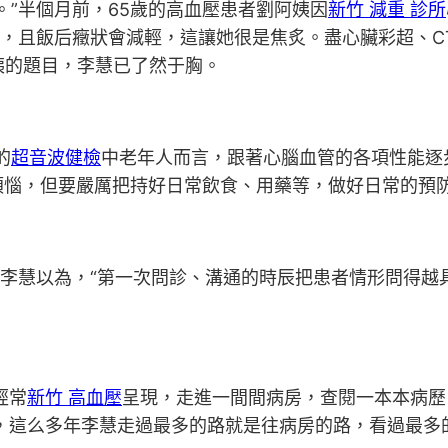
。”半個月前，65歲的高血壓患者劉阿姨因
新竹 減重 診所
的，且飯后癥狀會減輕，這讓她很是焦炙。盡心臟彩超、
姨的題目，李慧已了然于胸。
的
超音波健檢
中老年人而言，跟著心腦血管的各項性能逐
惱，但要嚴厲把持好日常飲食、用藥等，做好日常的預防
”李慧以為，“第一次問診、溝通的時辰把患者情形問得
經常
新竹 高血壓
呈現，走進一間間病房，查閱一本本病歷
，這么多年李慧走過最多的路就是往病房的路，看過最多