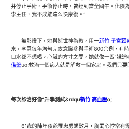
并停止手術。手術停止時，曾經到當全國午。化險為
李主任，我不成能這么快康復。”
無影燈下，她與逝世神為敵，用一
新竹 子宮頸
來，李慧每年均勻完故意臟參與手術800余例，有
口水都不想喝。心臟的方寸之間，她就像一匹“識途老
備藥
uo;救治一個病人就是解救一個家庭。我們只要
每次診治好像“升學測試&rdqu
新竹 高血壓
o;
61歲的陳年夜爺罹患房顫數月，胸悶心悸常有