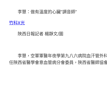
李慧：做有溫度的心臟“調音師”
竹科X光
陜西日報記者 楊靜文/圖
李慧，空軍軍醫年夜學第九八六病院血汗管外科
任陜西省醫學會意血管病分會委員，陜西省醫師協