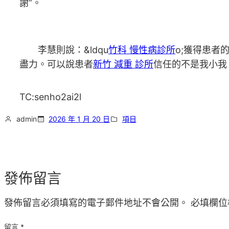
謝”。
李慧則說：&ldqu
竹科 慢性病診所
o;獲得患
盡力。可以說患者
新竹 減重 診所
信任的不是我小我
TC:senho2ai2l
admin
2026 年 1 月 20 日
項目
發佈留言
發佈留言必須填寫的電子郵件地址不會公開。
必填欄位
留言
*