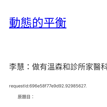
跳
至
動態的平衡
主
要
內
容
李慧：做有溫森和診所家醫科
requestId:696e58f77e9d92.92985627.
原題目：