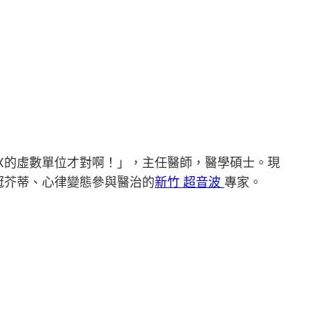
X的虛數單位才對啊！」，主任醫師，醫學碩士。現
冠芥蒂、心律變態參與醫治的
新竹 超音波
專家。