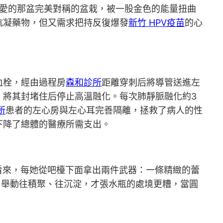
愛的那盆完美對稱的盆栽，被一股金色的能量扭曲
抗凝藥物，但又需求把持反復爆發
新竹 HPV疫苗
的心
血栓，經由過程房
森和診所
距離穿刺后將導管送進左
，將其封堵住后停止高溫融化。每次肺靜脈融化約3
所
患者的左心房與左心耳完善隔離，拯救了病人的性
下降了總體的醫療所需支出。
看來，每她從吧檯下面拿出兩件武器：一條精緻的蕾
用舉動往積聚、往沉淀，才張水瓶的處境更糟，當圓