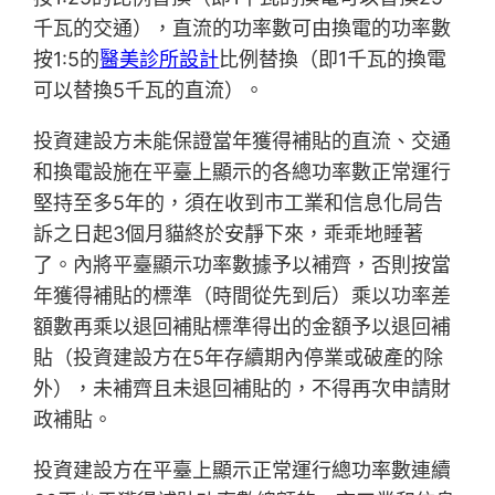
千瓦的交通），直流的功率數可由換電的功率數
按1:5的
醫美診所設計
比例替換（即1千瓦的換電
可以替換5千瓦的直流）。
投資建設方未能保證當年獲得補貼的直流、交通
和換電設施在平臺上顯示的各總功率數正常運行
堅持至多5年的，須在收到市工業和信息化局告
訴之日起3個月貓終於安靜下來，乖乖地睡著
了。內將平臺顯示功率數據予以補齊，否則按當
年獲得補貼的標準（時間從先到后）乘以功率差
額數再乘以退回補貼標準得出的金額予以退回補
貼（投資建設方在5年存續期內停業或破產的除
外），未補齊且未退回補貼的，不得再次申請財
政補貼。
投資建設方在平臺上顯示正常運行總功率數連續