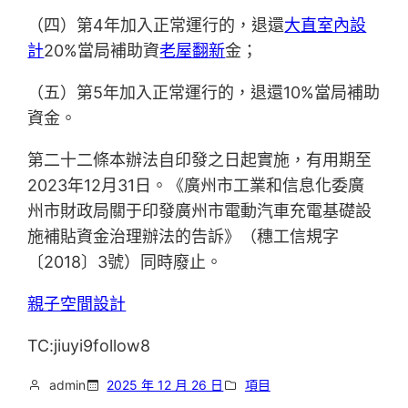
（四）第4年加入正常運行的，退還
大直室內設
計
20%當局補助資
老屋翻新
金；
（五）第5年加入正常運行的，退還10%當局補助
資金。
第二十二條本辦法自印發之日起實施，有用期至
2023年12月31日。《廣州市工業和信息化委廣
州市財政局關于印發廣州市電動汽車充電基礎設
施補貼資金治理辦法的告訴》（穗工信規字
〔2018〕3號）同時廢止。
親子空間設計
TC:jiuyi9follow8
admin
2025 年 12 月 26 日
項目