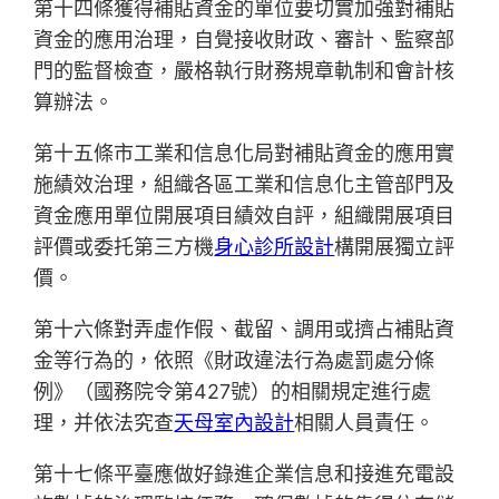
第十四條獲得補貼資金的單位要切實加強對補貼
資金的應用治理，自覺接收財政、審計、監察部
門的監督檢查，嚴格執行財務規章軌制和會計核
算辦法。
第十五條市工業和信息化局對補貼資金的應用實
施績效治理，組織各區工業和信息化主管部門及
資金應用單位開展項目績效自評，組織開展項目
評價或委托第三方機
身心診所設計
構開展獨立評
價。
第十六條對弄虛作假、截留、調用或擠占補貼資
金等行為的，依照《財政違法行為處罰處分條
例》（國務院令第427號）的相關規定進行處
理，并依法究查
天母室內設計
相關人員責任。
第十七條平臺應做好錄進企業信息和接進充電設