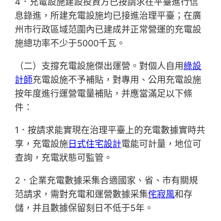
4．充電設施建設投資方已按請求在平臺進行信
息錄進，所建充電設施均已接進治理平臺；在廣
州市行政區域范圍內已建成并正常營運的充電設
施總功率不少于5000千瓦。
（二）支撐充電設施傑出運營。對個人自用
綠設
計師
充電設施不予補貼，對專用、公用充電設施
按年度進行運營電量補貼，并應當滿足以下條
件：
1．按請求能實現在治理平臺上的充電數據實時共
享，充電設施
日式住宅設計
電能可計量，地位可
查詢，充電狀態可監管。
2．企業充電數據采集合適國家、省、市有關規
范請求，需對充電和運營數據采集
侘寂風
和存
儲，并且數據保留刻日不低于5年。