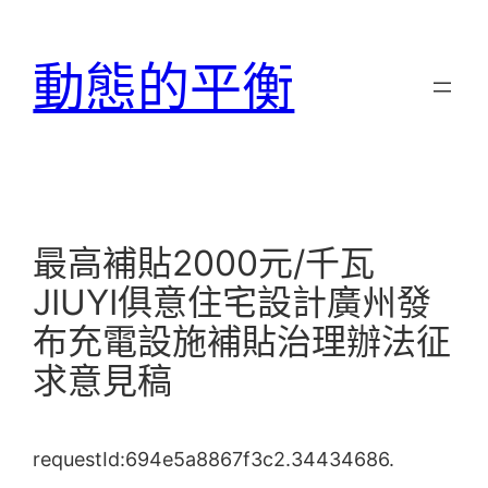
跳
至
動態的平衡
主
要
內
容
最高補貼2000元/千瓦
JIUYI俱意住宅設計廣州發
布充電設施補貼治理辦法征
求意見稿
requestId:694e5a8867f3c2.34434686.