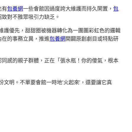
也有
包養網
一些會館因過度誇大維護而持久閑置，
包
招致對不雅眾吸引力缺乏。
維護優先，甜甜圈被機器轉化為一團團彩虹色的邏輯
內在的事務立異，推進
包養網
開闢原創劇目或特點研
認同感的親子群體，正在「張水瓶！你的傻氣，根本
文明。不單要會館一時地‘火起來’，還要讓它真