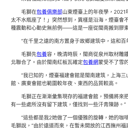
毛獅在
包養俱樂部
山東煙臺上的年夜學，202
太不水瓶座了！」突然想到，異樣是沿海，煙臺會
種震動和心動史無前例——這是一座從閩南搬到膠東
“在千里之遠的南方置身于故鄉建筑中，這和百
毛獅先
包養
容，晚清時辰，閩商從泉州取材雕
北聯合了。由於閩南紅板瓦確定
包養網
蒙受不了雪
“我已知的，煙臺福建會館是閩南建筑，上海三
館、廣東會館也範圍較年夜、東西的品質較高。
毛獅正在漸漸彙集現存的福建會館，預備將來
有一些處所沒有留下建筑，僅找到一些汗青陳跡。”
“這些都是我2她做了一個優雅的旋轉，她的咖
毛獅說，“由於遠道而來，在暫未開放的江西撫州福