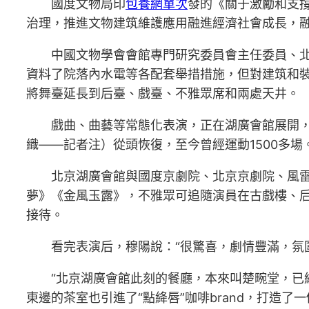
國度文物局印
包養網單次
發的《關于激勵和支
治理，推進文物建筑維護應用融進經濟社會成長，
中國文物學會會館專門研究委員會主任委員、
資料了院落內水電等各配套舉措措施，但對建筑和裝
將舞臺延長到后臺、戲臺、不雅眾席和兩處天井。
戲曲、曲藝等常態化表演，正在湖廣會館展開
織——記者注）從頭恢復，至今曾經運動1500多場
北京湖廣會館與國度京劇院、北京京劇院、風
夢》《金風玉露》，不雅眾可追隨演員在古戲樓、
接待。
看完表演后，穆陽說：“很驚喜，劇情豐滿，氛
“北京湖廣會館此刻的餐廳，本來叫楚畹堂，已
東邊的茶室也引進了“點絳唇”咖啡brand，打造