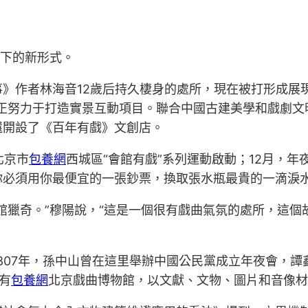
當下的新形式。
》作者林海音12歲后持久棲身的處所，現在被打形成展
正努力于打造實景互動項目。聯合中國古建美學和戲劇文
還開設了《百年有戲》文創店。
北京市
包養網
西城區“會館有戲”系列運動啟動；12月，
你必須用你最便宜的一張鈔票，換取張水瓶最貴的一滴淚
館獵奇。”穆陽說，“這是一個很有戲曲氣氛的處所，這
807年，孫中山曾在這里舉辦中國公民黨成立年夜會，
有
包養網
北京戲曲博物館，以文獻、文物、圖片和音像材