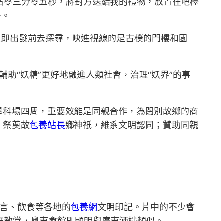
點零三分零五秒，將對方送給我的禮物，放置在吧檯
一。
立即出發前去探尋，映進視線的是古樸的門樓和園
輔助“妖精”更好地融進人類社會，治理“妖界”的事
舉科場四周，重要效能是同親合作，為闊別故鄉的商
、祭奠故
包養站長
鄉神祇，維系文明認同；贊助同親
方言、飲食等各地的
包養網
文明印記。片中的不少會
石厝教堂，粵東會館則顯明與廣東酒樓類似。