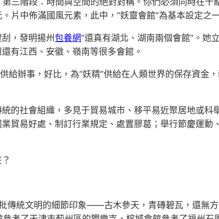
「第三階段：時間與空間的絕對對稱。你們必須同時在十
元。片中佈滿國風元素，此中，“妖靈會館”為基本設定之
搜刮，發明揚州
包養網
“還真有湖北、湖南兩個會館”。她
州還有江西、安徽、嶺南等很多會館。
供給辦事，好比，為“妖精”供給在人類世界的保存資金，
傳統的社會組織，多見于貿易城市、移平易近聚居地或科
同業貿易好處、制訂行業規定、處置膠葛；舉行節慶運動
在？
大批傳統文明的細節印象——古木參天，青磚碧瓦，還無
石會館參考了天津市薊州區的獨樂寺，榕城會館參考了福州