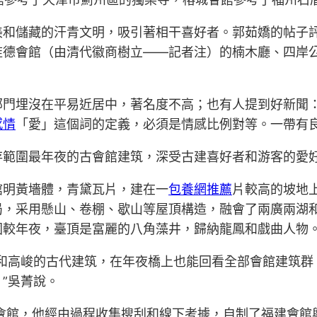
美和儲藏的汗青文明，吸引著相干喜好者。郭茹嬌的帖子
旌德會館（由清代徽商樹立——記者注）的楠木廳、四岸
部門埋沒在平易近居中，著名度不高；也有人提到好新聞
感情
「愛」這個詞的定義，必須是情感比例對等。一帶有
存範圍最年夜的古會館建筑，深受古建喜好者和游客的愛
館明黃墻體，青黛瓦片，建在一
包養網推薦
片較高的坡地
局，采用懸山、卷棚、歇山等屋頂構造，融會了兩廣兩湖
圍較年夜，臺頂是富麗的八角藻井，歸納龍鳳和戲曲人物
道和高峻的古代建筑，在年夜橋上也能回看全部會館建筑群
”吳菁說。
會館，他經由過程收集搜刮和線下考據，自制了福建會館