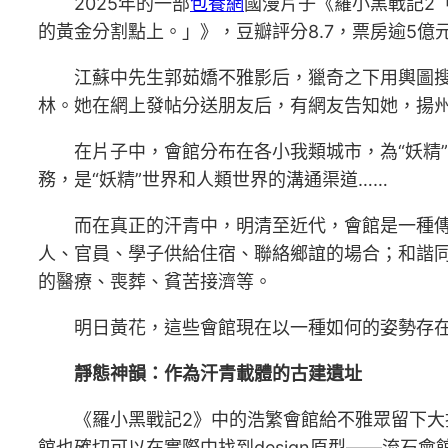
2025年的一部
包養網
國漫片子《羅小黑戰記2
的黃金分割點上。」》，豆瓣評分8.7，票房逾5億
江蘇中先生郭茹嬌不雅影后，獵奇之下用輿圖
林。她在網上發帖分送朋友后，有網友告知她，揚
在片子中，會館分布在各小我類城市，為“妖精”
務，是“妖精”世界和人類世界的溝通渠道……
而在真正的汗青中，明清至近代，會館是一種
人、官員、學子供給住宿、聯絡鄉誼的場合；和諧
的醫療、喪葬、貧苦接濟等。
明日黃花，這些會館現在以一種如何的姿勢存
靜態神韻：作為汗青載體的古建遺址
《羅小黑戰記2》中的浩繁會館給不雅眾留下
館也確切可以在實際中找到design原型——流