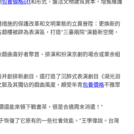
制
包養價格ptt
和形式，盤活文物建筑資本，增進維護
措措施的保護改革和文明業態的立異晉陞：更換新的
戲樓被辟為表演區，打造“三臺兩院”演藝新空間，
余戲曲喜好者聚首、排演和扮演京劇的場合或業余組
段并創排新劇目，還打造了沉醉式表演劇目《湖光洄
文脈及其獨佔的戲曲風度，頗受年青
包養價格
不雅眾
價還能來頓下戰書茶，很是合適周末消遣！”
于恢復了它原有的一些社會效能。”王學偉說。台灣