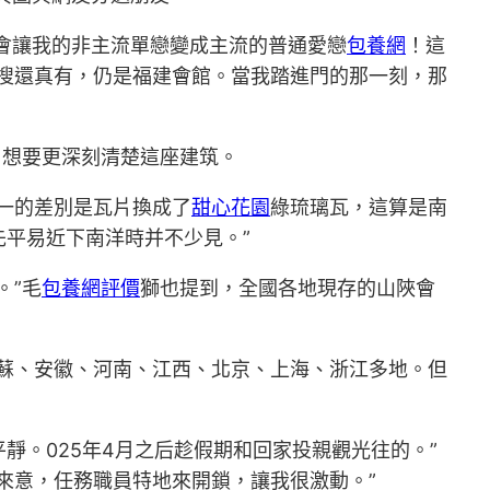
會讓我的非主流單戀變成主流的普通愛戀
包養網
！這
搜還真有，仍是福建會館。當我踏進門的那一刻，那
，想要更深刻清楚這座建筑。
一的差別是瓦片換成了
甜心花園
綠琉璃瓦，這算是南
平易近下南洋時并不少見。”
。”毛
包養網評價
獅也提到，全國各地現存的山陜會
蘇、安徽、河南、江西、北京、上海、浙江多地。但
靜。025年4月之后趁假期和回家投親觀光往的。”
來意，任務職員特地來開鎖，讓我很激動。”