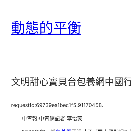
跳
至
動態的平衡
主
要
內
容
文明甜心寶貝台包養網中國
requestId:69739ea1bec1f5.91170458.
中青報·中青網記者 李怡蒙