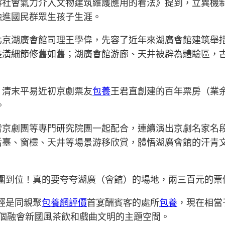
撐社會氣力介入文物建筑維護應用的看法》提到，立異機
融進國民群眾生孩子生涯。
北京湖廣會館司理王學偉，先容了近年來湖廣會館建筑舉
潢細節修舊如舊；湖廣會館游廊、天井被辟為體驗區，古
，清末平易近初京劇票友
包養
王君直創建的百年票房（業
。
雷京劇團等專門研究院團一起配合，連續演出京劇名家名
后臺、窗欞、天井等場景游移欣賞，體悟湖廣會館的汗青
圍到位！真的要夸夸湖廣（會館）的場地，兩三百元的票
經是同親聚
包養網評價
首宴酬賓客的處所
包養
，現在相當
了一個融會新國風茶飲和戲曲文明的主題空間。