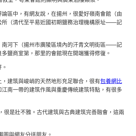
評論區中，有網友說，在揚州，很愛好嶺南會館（由
公所（清代至平易近國初期鹽務治理機構原址——記
：南河下（揚州市廣陵區境內的汗青文明街區——記
良多鹽商室第，那里的會館現在開端獲得修復。
好。
上，建筑與峻峭的天然地形充足聯合，很有
包養網比
和江南一帶的建筑作風與重慶傳統建筑特點，有很多
。
，很是壯不雅。古代建筑與古典建筑完善融會，這兩
輿圖與網友分送朋友。