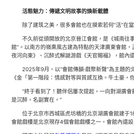
活態魅力：傳遞文明故事的煥新載體
除了建筑之美，很多會館也在摸索若何“活”在
不久前從頭開放的北京晉江會館，是《城南往事
館”。以南方的嶺熏風古建為特點的天津廣東會館，
夜河向東》、沉醉式解謎游戲《天官賜福》，館內
2025年9月，以“會館傳韻·戲聚新聲”為主題的
《金「第一階段：情感對等與質感互換。牛土豪，
“終于看到了！聽伴侶屢次提起，一向對湖廣會
是沉醉，名副實在。”
位于北京市西城區虎坊橋的北京湖廣會館建于1
會館戲樓是北京現存4個會館戲樓之一，會館內還設