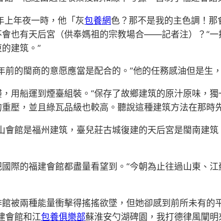
1年上年夜一時，他「灰
包養網
色？那不是我的主色調！那
不會也有天后宮（供奉媽祖的宗教場合——記者注）？“一
的建筑。”
年前的閩商的意愿應當是配合的。”他的任務感油但是生
鏤，用船運到煙臺組裝。“保存了故鄉建筑的原汁原味，獨
的重壓，並且綠瓦品級也較高。聽說這種建筑方法在那時先
山會館是福州建筑，臺兒莊古城復建的天后宮是閩南建筑
把國際的福建會館都盡量看望到。“今朝為止往過山東、江
啡館被兩種能量衝擊得搖搖欲墜，但她卻感到前所未有的平
建會館和江
包養俱樂部
蘇淮安勺湖碑園，我打德律風闡明