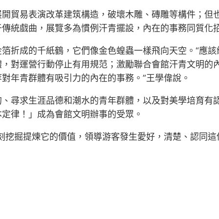
展開貿易表演改革建筑構造，破壞木雕、磚雕等構件；但
于傳統戲曲，展覽多為慣例汗青擺設，內在的事務同質化
金箔折成的千紙鶴，它們像金色蝗蟲一樣飛向天空。“應該
體，對運營行動停止有用規范；激勵聯合會館汗青文明的
對年青群體有吸引力的內在的事務。”王學偉說。
的、尋求生涯品德和潮水的青年群體，以及對美學培育有
本定律！」成為會館文明辦事的受眾。
刻挖掘提煉它的價值，領導游客發生愛好，清楚、認同這份