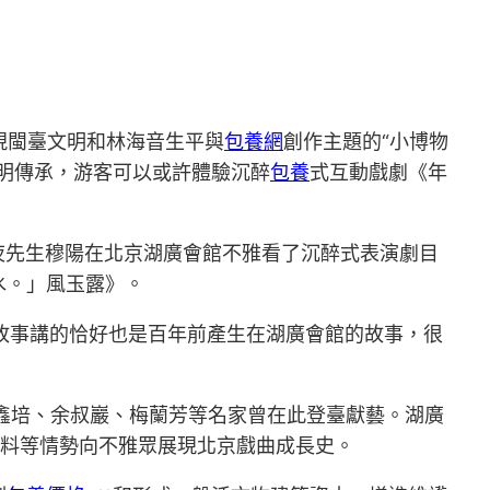
現閩臺文明和林海音生平與
包養網
創作主題的“小博物
明傳承，游客可以或許體驗沉醉
包養
式互動戲劇《年
年夜先生穆陽在北京湖廣會館不雅看了沉醉式表演劇目
水。」風玉露》。
個故事講的恰好也是百年前產生在湖廣會館的故事，很
譚鑫培、余叔巖、梅蘭芳等名家曾在此登臺獻藝。湖廣
料等情勢向不雅眾展現北京戲曲成長史。