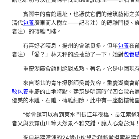
實際中的會館遺址，也憑仗它們的建筑藝術之
清代
包養
廣東商人樹立——記者注）的磚雕門樓、
者注）的磚雕門樓。
有喜好者嘆息，揚州的會館良多，但年
包養
夜
者注）「愛？」林天秤的臉抽動了一下，她對
包養
重慶湖廣會館則絕對成熟、著名，它是中國現
來自湖北的青年攝影師吳菁先容，重慶湖廣會
較
包養
重慶的山地特點。建筑是明清時代四合院布
優美的木雕、石雕、磚雕細節，此中有一座戲樓範
“從會館可以看到東水門長江年夜橋、長江索
者又與云霧山川等天然景不雅交錯，讓人心潮彭湃！
來自福建漳浦的24歲小伙兒毛獅酷愛摸索福建