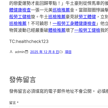
的戀愛運勢才能回歸零點！」牛土豪則從悍馬車的
體健康檢查
一張一元美
巡檢推薦
金。當甜甜圈悖論
般勞工健檢
旋。牛土
巡檢推薦
豪見狀
勞工體健
，立
巡檢推薦
！不可饒恕！
一般勞工身體健康檢查
」他
物質波動已經嚴重破
體檢推薦
壞了
一般勞工健檢
我
TC:healthcheck123
admin
2025 年 12 月 8 日
項目
發佈留言
發佈留言必須填寫的電子郵件地址不會公開。
必填
留言
*