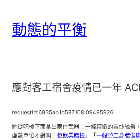
跳
至
動態的平衡
主
要
內
容
應對客工宿舍疫情已一年 A
requestId:6935ab1b587108.09495926.
她從吧檯下面拿出兩件武器：一條精緻的蕾絲絲帶
虛數單位才對啊！
餐飲業體檢
」「
一般勞工身體健