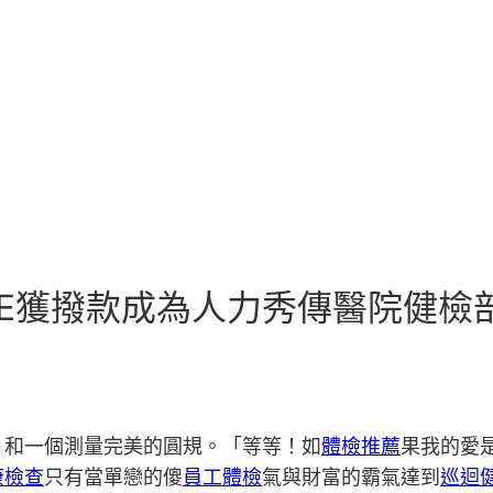
CE獲撥款成為人力秀傳醫院健檢
，和一個測量完美的圓規。「等等！如
體檢推薦
果我的愛
康檢查
只有當單戀的傻
員工體檢
氣與財富的霸氣達到
巡迴