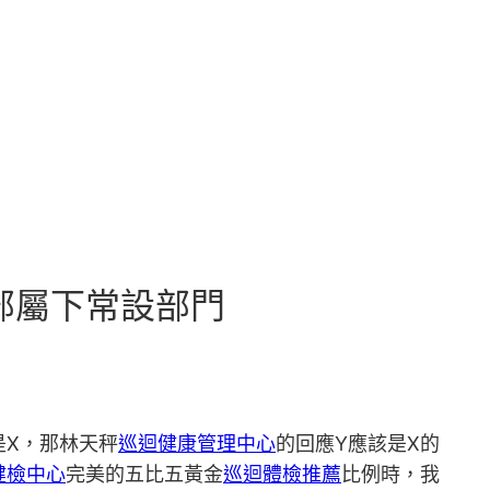
部屬下常設部門
是X，那林天秤
巡迴健康管理中心
的回應Y應該是X的
健檢中心
完美的五比五黃金
巡迴體檢推薦
比例時，我