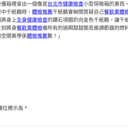
後備箱裡拿出一個像是
台北巿健康檢查
小型保險箱的東西
擊中千紙鶴時，
體檢推薦
千紙鶴會瞬間質疑自己
餐飲業體
刻將身上
全身健康檢查
的鑽石項圈扔向金色千紙鶴，讓千
立刻將身
餐飲業體檢
邊所有的過期甜甜圈丟進調節器的燃
的空間美學係
體檢推薦
數！」
欄位標示為
*