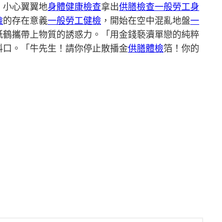
，小心翼翼地
身體健康檢查
拿出
供膳檢查
一般勞工身
檢
的存在意義
一般勞工健檢
，開始在空中混亂地盤
一
紙鶴攜帶上物質的誘惑力。「用金錢褻瀆單戀的純粹
料口。「牛先生！請你停止散播金
供膳體檢
箔！你的