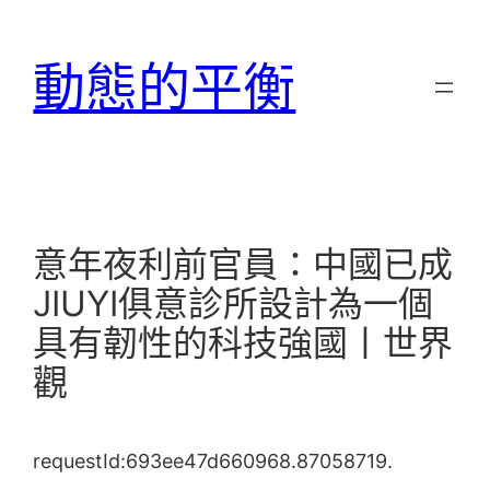
跳
至
動態的平衡
主
要
內
容
意年夜利前官員：中國已成
JIUYI俱意診所設計為一個
具有韌性的科技強國丨世界
觀
requestId:693ee47d660968.87058719.