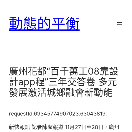
跳
至
動態的平衡
主
要
內
容
廣州花都“百千萬工08靠設
計app程”三年交答卷 多元
發展激活城鄉融會新動能
requestId:69345774907023.63043819.
新快報訊 記者陳潔報道 11月27日至28日，廣州