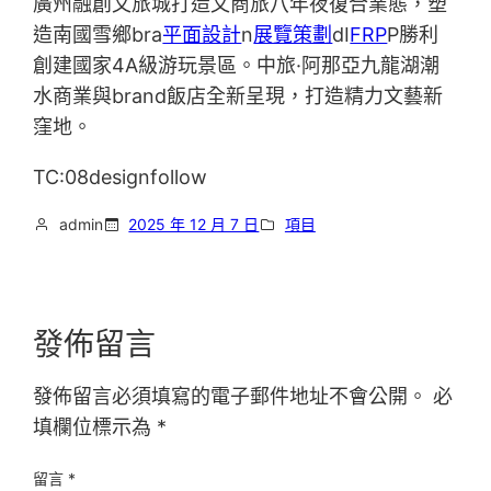
廣州融創文旅城打造文商旅八年夜復合業態，塑
造南國雪鄉bra
平面設計
n
展覽策劃
dI
FRP
P勝利
創建國家4A級游玩景區。中旅·阿那亞九龍湖潮
水商業與brand飯店全新呈現，打造精力文藝新
窪地。
TC:08designfollow
admin
2025 年 12 月 7 日
項目
發佈留言
發佈留言必須填寫的電子郵件地址不會公開。
必
填欄位標示為
*
留言
*