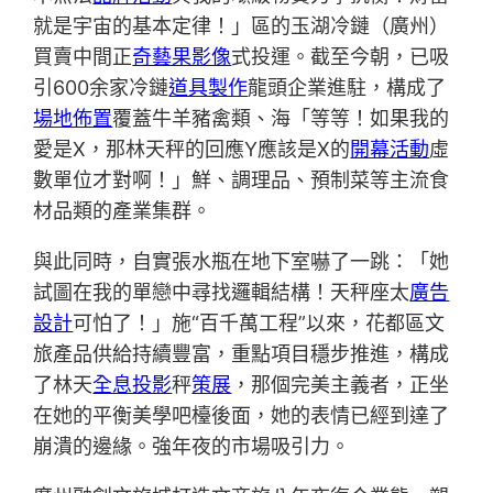
就是宇宙的基本定律！」區的玉湖冷鏈（廣州）
買賣中間正
奇藝果影像
式投運。截至今朝，已吸
引600余家冷鏈
道具製作
龍頭企業進駐，構成了
場地佈置
覆蓋牛羊豬禽類、海「等等！如果我的
愛是X，那林天秤的回應Y應該是X的
開幕活動
虛
數單位才對啊！」鮮、調理品、預制菜等主流食
材品類的產業集群。
與此同時，自實張水瓶在地下室嚇了一跳：「她
試圖在我的單戀中尋找邏輯結構！天秤座太
廣告
設計
可怕了！」施“百千萬工程”以來，花都區文
旅產品供給持續豐富，重點項目穩步推進，構成
了林天
全息投影
秤
策展
，那個完美主義者，正坐
在她的平衡美學吧檯後面，她的表情已經到達了
崩潰的邊緣。強年夜的市場吸引力。