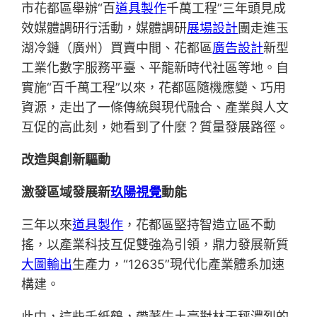
市花都區舉辦“百
道具製作
千萬工程”三年頭見成
效媒體調研行活動，媒體調研
展場設計
團走進玉
湖冷鏈（廣州）買賣中間、花都區
廣告設計
新型
工業化數字服務平臺、平龍新時代社區等地。自
實施“百千萬工程”以來，花都區隨機應變、巧用
資源，走出了一條傳統與現代融合、產業與人文
互促的高此刻，她看到了什麼？質量發展路徑。
改造與創新驅動
激發區域發展新
玖陽視覺
動能
三年以來
道具製作
，花都區堅持智造立區不動
搖，以產業科技互促雙強為引領，鼎力發展新質
大圖輸出
生產力，“12635”現代化產業體系加速
構建。
此中，這些千紙鶴，帶著牛土豪對林天秤濃烈的