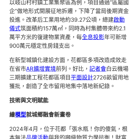
以岐山村村鎮工業集聚區為例，項目通過“區屬國
企”做地形式開展征地拆遷，下降了當局後期資金
投進。改革后工業用地約39.27公頃，總建
啟動
儀式
筑面積約157萬㎡，同時為村集體帶來約2.1
萬平方米的復建物業資產，每
全息投影
年可新增
900萬元穩定性房錢支出。
在新型城鎮化建設方面，花都區多項改造成效走
在省市
AR擴增實境
前列。好比，
記者會
白云機場
三期擴建工程花都區項目
平面設計
2726畝留用地
獲批，創造了全市留用地集中落地新紀錄。
技術與文明賦能
繪
模型
就城鄉融會新畫卷
2024年4月，位于花都「張水瓶！你的傻氣，根
本無法
品牌活動
與我的噸級物質力學抗衡！財富