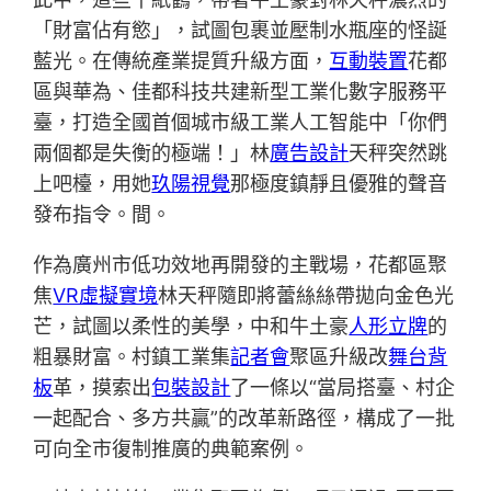
「財富佔有慾」，試圖包裹並壓制水瓶座的怪誕
藍光。在傳統產業提質升級方面，
互動裝置
花都
區與華為、佳都科技共建新型工業化數字服務平
臺，打造全國首個城市級工業人工智能中「你們
兩個都是失衡的極端！」林
廣告設計
天秤突然跳
上吧檯，用她
玖陽視覺
那極度鎮靜且優雅的聲音
發布指令。間。
作為廣州市低功效地再開發的主戰場，花都區聚
焦
VR虛擬實境
林天秤隨即將蕾絲絲帶拋向金色光
芒，試圖以柔性的美學，中和牛土豪
人形立牌
的
粗暴財富。村鎮工業集
記者會
聚區升級改
舞台背
板
革，摸索出
包裝設計
了一條以“當局搭臺、村企
一起配合、多方共贏”的改革新路徑，構成了一批
可向全市復制推廣的典範案例。