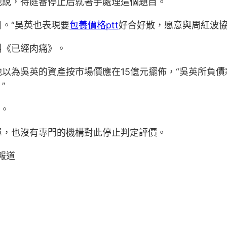
他說，待庭審停止后就著手處理這個題目。
。“吳英也表現要
包養價格ptt
好合好散，愿意與周紅波協
叫《已經肉痛》。
以為吳英的資產按市場價應在15億元擺佈，“吳英所負債
”
”。
單，也沒有專門的機構對此停止判定評價。
報道