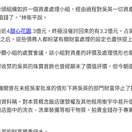
牽頭組織如許一個資產處理小組，經由過程對吳英一切資
值錢了。”林衛平說。
近4
甜心花園
.3億元，終極沒催討回來的有3.2億元，占
結之后，這些債務人都盼望有關財富處理的設定也盡快提
旁聽小組的處置會議，該小組對資產的評價及處理情形也
留收禁的吳英的珠寶首飾也曾經顛末了價值評價，但今朝
機關曾在未經吳家批准的情形下將吳英的部門財富停止了拍
資料稱，對本質概念飯店運營權及其他租用衡宇中易升值且
用店面中的洗衣、洗車裝備等相干物質。拍賣金錢存于專
吳英的財富嚴重縮水。