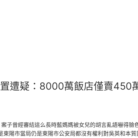
置遭疑：8000萬飯店僅賣450
，案子曾經審結這么長時藍媽媽被女兒的胡言亂語嚇得臉
論是東陽市當局仍是東陽市公安局都沒有權利對吳英和本質