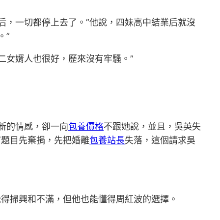
后，一切都停上去了。”他說，四妹高中結業后就沒
。”
二女婿人也很好，歷來沒有牢騷。”
新的情感，卻一向
包養價格
不跟她說，並且，吳英失
富題目先棄捐，先把婚離
包養站長
失落，這個請求吳
覺得掃興和不滿，但他也能懂得周紅波的選擇。