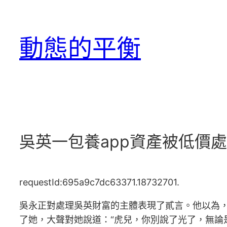
跳
至
動態的平衡
主
要
內
容
吳英一包養app資產被低價處
requestId:695a9c7dc63371.18732701.
吳永正對處理吳英財富的主體表現了貳言。他以為
了她，大聲對她說道：“虎兒，你別說了光了，無