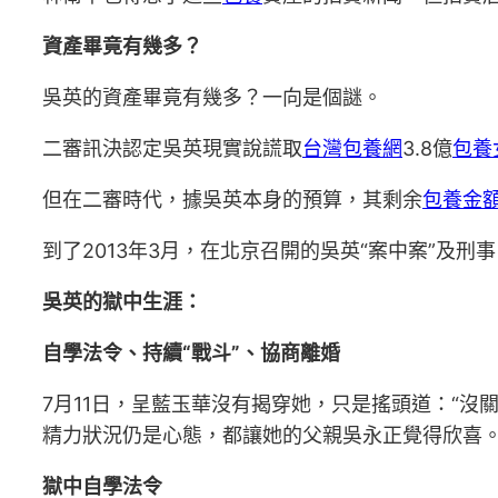
資產畢竟有幾多？
吳英的資產畢竟有幾多？一向是個謎。
二審訊決認定吳英現實說謊取
台灣包養網
3.8億
包養
但在二審時代，據吳英本身的預算，其剩余
包養金
到了2013年3月，在北京召開的吳英“案中案”及
吳英的獄中生涯：
自學法令、持續“戰斗”、協商離婚
7月11日，呈藍玉華沒有揭穿她，只是搖頭道：“
精力狀況仍是心態，都讓她的父親吳永正覺得欣喜
獄中自學法令