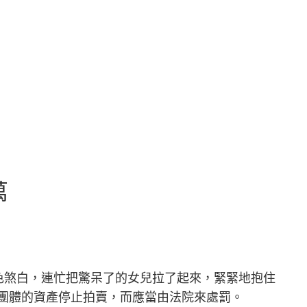
萬
色煞白，連忙把驚呆了的女兒拉了起來，緊緊地抱住
團體的資產停止拍賣，而應當由法院來處罰。