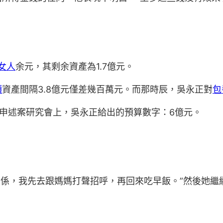
女人
余元，其剩余資產為1.7億元。
額
資產間隔3.8億元僅差幾百萬元。而那時辰，吳永正對
包
刑事申述案研究會上，吳永正給出的預算數字：6億元。
沒關係，我先去跟媽媽打聲招呼，再回來吃早飯。”然後她
。