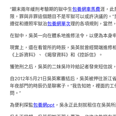
“顛末兩年緩刑考驗期的獄中生
包養網車馬費
涯，此
限，罪與非罪這個題目不是牢獄可以或許決議的。”
遵從和遵照牢獄治
包養網單次
理的各項規則，當然
在獄中，吳英一向在體系地進修法令，以便為本身
現實上，還在看管所的時辰，吳英就曾經開端進修
《上訴資料》、《揭發資料》和《控訴信》。
獲弛刑之后，吳英的二妹吳玲玲給記者發來短信說
自2012年5月21日吳英案審結后，吳英被押往浙江
年夜部門的時辰仍是聊案子。“我告知她，裡面的工
問。”
為便利探監
包養網ppt
，吳永正此刻就租住在吳英所