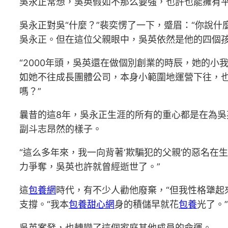
吳永正常想，吳英假如不那么要強，也許也能擁有
吳永正對吳“什麼？”裴奕愣了一下，蹙眉：“你說
吳永正。但在這位父親眼中，吳英依然是他的四個孩
“2000年頭，吳英還在做個別創業的時辰，她的小
如她不往成長團體公司，本身小範圍地運營下往，
嗎？”
曩昔的這8年，吳永正生涯的所有的重心都是在為
副斗志昂然的樣子。
“這么多年來，我一向背著‘欺騙犯的父親’的惡名
力爭奪，吳英也許就曾經逝世了。”
這
包養網
時代，有不少人勸他廢棄，“但我性格犟起
支撐。“我本
包養甜心網
身的積儲早就花
包養
光了。”
吳英案發，也轉變了這個家庭其他成員的命運。