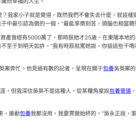
平庸而幸福的人生。
什麼？我家小子就是覺得，既然我們不會失去什麼，就這
子中最引認為傲的一個，“最能享樂刻苦，頭腦也相當聰
我資產曾經有5000萬了，那時辰她才25歲，在東陽本地
也不至于到明天如許。“我有時辰就罵她說，你搞這些干嗎
吳英案奔忙。他見過有數的記者，呈現在關于
包養
吳英案的
在生涯，但我深信吳英不是這種人。從某種角度說
包養管道
來，誰勸
包養
我都沒用，我要貫徹始終的。”吳永正說，