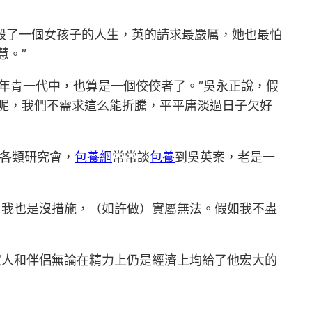
樣毀了一個女孩子的人生，英的請求最嚴厲，她也最怕
慧。”
的年青一代中，也算是一個佼佼者了。”吳永正說，假
呢，我們不需求這么能折騰，平平庸淡過日子欠好
各類研究會，
包養網
常常談
包養
到吳英案，老是一
，我也是沒措施，（如許做）實屬無法。假如我不盡
家人和伴侶無論在精力上仍是經濟上均給了他宏大的