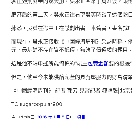
就在弛刑庭審的幾天前，吳永正叫來了周紅波，跟
庭審后的第二天，吳永正往看望吳英時談了這個題目
據悉，吳英在獄中正在謀劃出書一本舊書，書名就
而現在，吳永正接收《中國經濟周刊》采訪時稱，他
元，最基礎不存在資不抵債、無法了償債權的題目。
這是他不竭申述所能倚賴的“最主
包養金額
要的根據
但是，他至今未能供給完全的具有壓服力的財富清
《中國經濟周刊》 記者 郭芳 見習記者 鄒堅毅|北京
TC:sugarpopular900
admin
2026 年 1 月 5 日
項目