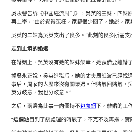
吳永警告訴《中國經濟周刊》，吳英的三妹、四妹原
再上學，“由於覺得冤枉，家都很少回了，她說，家
吳英的二妹為吳英支出了良多。“此刻的良多所需支
走到止境的婚姻
在婚姻上，吳英沒有她的妹妹榮幸。她預備要離婚
據吳永正說，吳英進獄后，她的丈夫周紅波已經找過
事后，周家的人歷來沒有關懷過。但賭氣回賭氣，吳
英分歧意，我也分歧意。”
之后，兩邊為此事一向僵持不
包養網
下，離婚的工
“這個題目到了該處理的時辰了，不克不及再拖，實