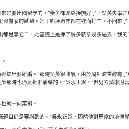
來是要出國留學的，“黌舍都聯絡接觸好了，吳英失事之
里沒有家的感到。她干脆連過年都在裡面打工，不回來了
出都是靠老二，她基礎上是掙了幾多就拿幾多過去，我的
了。
她提出要離婚。“那時吳英很賭氣，由於周紅波曾經有了
英那時也仍是批准離婚的。”吳永正說，“但男方請求財
作也就一向棄捐。
際題目仍是要斟酌的。”吳永正說，固然他對周家的淡薄