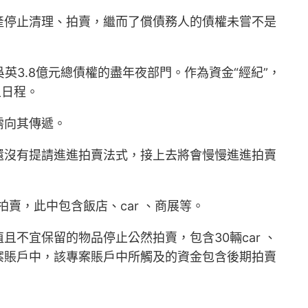
產停止清理、拍賣，繼而了償債務人的債權未嘗不是
吳英3.8億元總債權的盡年夜部門。作為資金“經紀”，
上日程。
需向其傳遞。
還沒有提請進進拍賣法式，接上去將會慢慢進進拍賣
賣，此中包含飯店、car 、商展等。
不宜保留的物品停止公然拍賣，包含30輛car 、
案賬戶中，該專案賬戶中所觸及的資金包含後期拍賣