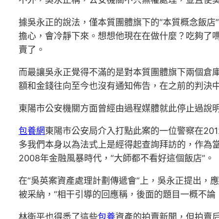
據吳永正的說法，僅本質團體旗下的“本質概念飯店”
擔心，會冷靜下來。想想他現在在做什麼？吃夠了嗎
賣了。
而最讓吳永正覺得不滿的是對本質團體旗下兩個倉
額和金錢往向至今也沒有通知佈告，在之前的判決中
東陽市公安機關方面曾經由過程媒體就此停止過說
包養網
東陽市公安局介入打點此案的一位警察在20
多我們本身以為法式上是經得起查詢拜訪的，作為
2008年金融風暴時代，“大師都不看好這個飯店”。
在“吳英案資產處理計劃傳遞會”上，吳永正提出，
被采納，“相干引導的回應稱，後面的題目一概不論
林衛平也得悉了這些
包養
資產的拍賣新聞，但拍賣后