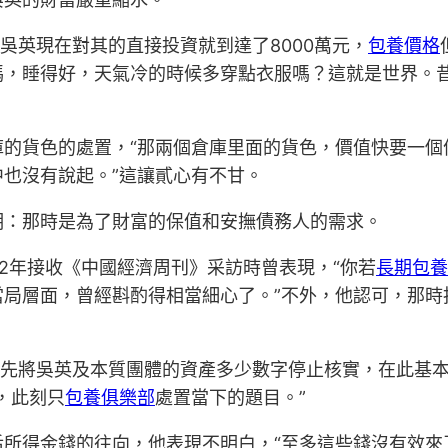
吳英現在對其的直接投資就到達了8000萬元，
包養價格
，睡得好，天氣冷的時候多穿點衣服嗎？這就是世界。昔時
庫的貨色的處置，“那兩個倉庫里面的貨色，價值快要一個
也沒有說起。”這讓貳心有不甘。
明：那時是為了財富的保值和安撫債務人的需求。
12年接收《中國經濟周刊》采訪時曾表現，“你若
長期包養
當局層面，曾經斟酌得相當細心了。”不外，他認可，那時
應先將吳英及本質團體的資產多少數字停止核實，在此基
，此刻只
包養俱樂部
處置當下的題目。”
所得金錢的往向，他表現不明白，“至多這些錢沒有效來