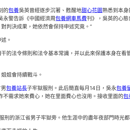
刻的
包養
吳英曾經逐步沉著、甦醒地
甜心花園
熟悉到本身
吳永警告訴《中國經濟周
包養網車馬費
刊》，吳英的心態
，對判決成果，她依然會保持申述究竟。”
申述。
相干的法令條則和法令基本常識，并以此來保護本身在看
，姐姐會持續戰斗。
省男
包養站長
子牢獄服刑。此后簡直每月14日，吳永
包養
作不需求她來費心，她在里面費心也沒用。接收里面的
包
服刑的浙江省男子牢獄旁。他生涯中的盡年夜部門時光都