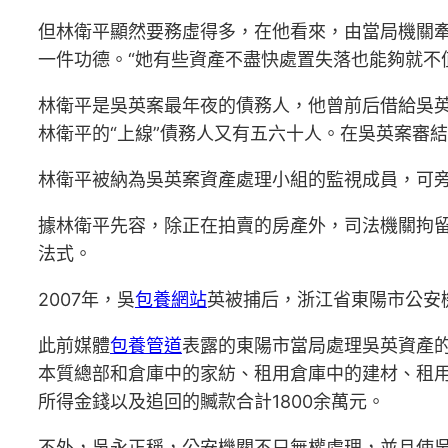
但林衛平顯然要務虛得多，在他看來，由當局機關
一件功德。“她有些資產不盡快處置失落也能夠就不
林衛平是吳英案最年夜的債務人，他曾前后借給吳英
林衛平的“上線”債務人又有五六十人。在吳英案審
林衛平被納為吳英案資產處理小組的監視成員，可
據林衛平先容，除正在拍賣的房產外，司法機關拘
法式。
2007年，吳
包養網站
英被捕后，浙江省東陽市公安
此前媒體
包養管道
表露的東陽市當局處理吳英資產的
本質總部和倉庫中的家紡、租用倉庫中的建材、租
所得金錢以及追回的贓款合計1800余萬元。
不外，吳永正稱，公安機關不只無權處理，並且使