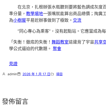
在北京，扎根辦張水瓶聽到要將藍色調成灰度
準分量，
教學場地
一張嘴就能算出商品總價；掏糞工
為
小樹屋
平易近辦事做到了極致。
交流
“同心專心為乘客”，沒有起點站。它應當成為
「失衡！徹底的失衡！
舞蹈教室
這違背了宇宙
共享
學公式逼迫的代數題。
聚會
見證
admin
2026 年 1 月 17 日
項目
發佈留言