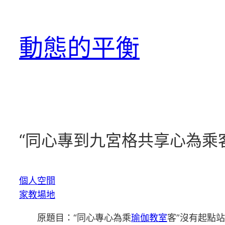
跳
至
動態的平衡
主
要
內
容
“同心專到九宮格共享心為乘
個人空間
家教場地
原題目：“同心專心為乘
瑜伽教室
客”沒有起點站