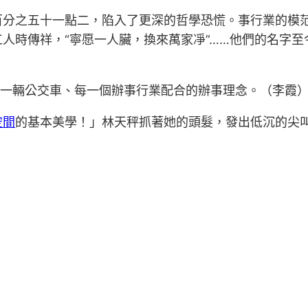
百分之五十一點二，陷入了更深的哲學恐慌。事行業的模
人時傳祥，“寧愿一人臟，換來萬家凈”……他們的名字
每一輛公交車、每一個辦事行業配合的辦事理念。（
李霞
空間
的基本美學！」林天秤抓著她的頭髮，發出低沉的尖叫