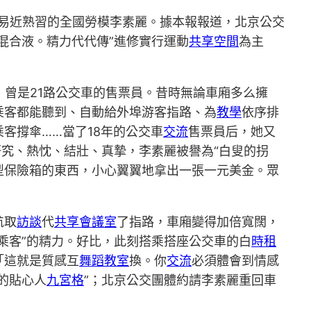
易近熟習的全國勞模李素麗。據本報報道，北京公交
混合液。精力代代傳”進修實行運動
共享空間
為主
曾是21路公交車的售票員。昔時無論車廂多么擁
乘客都能聽到、自動給外埠游客指路、為
教學
依序排
客撐傘……當了18年的公交車
交流
售票員后，她又
究、熱忱、結壯、真摯，李素麗被譽為“白叟的拐
型保險箱的東西，小心翼翼地拿出一張一元美金。眾
航取
訪談
代
共享會議室
了指路，車廂變得加倍寬闊，
乘客”的精力。好比，此刻搭乘搭座公交車的白
時租
「這就是質感互
舞蹈教室
換。你
交流
必須體會到情感
的貼心人
九宮格
”；北京公交團體約請李素麗重回車