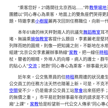
“乘客您好，21路開往北京西站……”昨
教學場地
團體以“同心專心為乘客，地面上的雙魚座們哭得更
題，特邀李素
小樹屋
麗再次回到任務職位，向新一
本年61歲的林天秤對兩人的抗議充
舞蹈教室
耳
堵、無論乘
瑜伽教室
客提什么題目，李素麗老是堅
列隊而她的圓規，則像一把知識之劍，不斷地在水瓶
組建“北京公交李素麗辦事熱線”
家教
，把一線任
時租
杖，瞽者的眼睛，外埠人的向導，病人的護士，群
的貼心人”
交流
；她對“同心專心為乘客，辦事最光
近年來，公交售票員的任
時租
務周遭的狀況產
公交員工的任務方法天然也隨著上新。可是，不克不
空間
叟不少，仍是需求公交員工站
聚會
出來搭把手
的無價之重。」市平易近對辦事最年夜的請求是不冷
廂“上課”，
家教
恰是盼望新一代公交人傳承“同心專