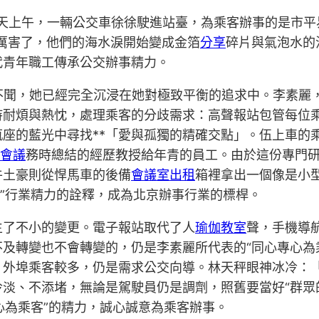
天上午，一輛公交車徐徐駛進站臺，為乘客辦事的是市平
厲害了，他們的海水淚開始變成金箔
分享
碎片與氣泡水的
代青年職工傳承公交辦事精力。
不聞，她已經完全沉浸在她對極致平衡的追求中。李素麗，
持耐煩與熱忱，處理乘客的分歧需求：高聲報站包管每位
座的藍光中尋找**「愛與孤獨的精確交點」。伍上車的乘
會議
務時總結的經歷教授給年青的員工。由於這份專門研
牛土豪則從悍馬車的後備
會議室出租
箱裡拿出一個像是小
彩”行業精力的詮釋，成為北京辦事行業的標桿。
生了不小的變更。電子報站取代了人
瑜伽教室
聲，手機導
及轉變也不會轉變的，仍是李素麗所代表的“同心專心為
；外埠乘客較多，仍是需求公交向導。林天秤眼神冰冷：
淡、不添堵，無論是駕駛員仍是調劑，照舊要當好“群眾
心為乘客”的精力，誠心誠意為乘客辦事。