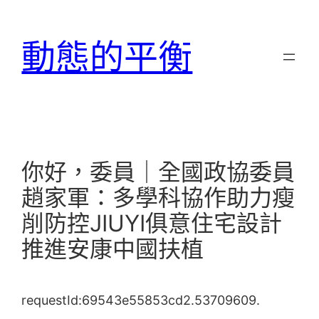
跳
至
動態的平衡
主
要
內
容
你好，委員｜全國政協委員
趙家軍：多學科協作助力瘦
削防控JIUYI俱意住宅設計
推進安康中國扶植
requestId:69543e55853cd2.53709609.